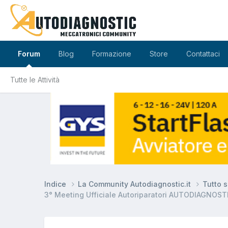
Forum
Blog
Formazione
Store
Contattaci
Tutte le Attività
Indice
La Community Autodiagnostic.it
Tutto 
3° Meeting Ufficiale Autoriparatori AUTODIAGNOST