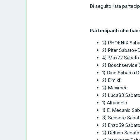
Di seguito lista parteci
Partecipanti che ha
2) PHOENIX Sab
2) Piter Sabato
4) Max72 Sabat
2) Boschservice
1) Dino Sabato+
2) Elmiki1
2) Maximec
2) Luca83 Saba
1) Alfangelo
1) El Mecanic S
3) Sensore Saba
2) Enzo59 Saba
2) Delfino Saba