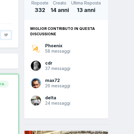
Risposte
Creato
Ultima Risposta
332
14 anni
13 anni
MIGLIOR CONTRIBUTO IN QUESTA
DISCUSSIONE
17
Phoenix
58 messaggi
cdr
37 messaggi
max72
re.
26 messaggi
delta
24 messaggi