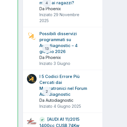
mano ai ragazzi?
4
Da Phoenix
Iniziato
29 Novembre
2025
Possibili disservizi
programmati su
Autodiagnostic – 4
13
giugno 2026
Da Phoenix
Iniziato
3 Giugno
I 5 Codici Errore Più
Cercati dai
Meccatronici nel Forum
2
Autodiagnostic
Da Autodiagnostic
Iniziato
4 Giugno 2025
[AUDI A1 11/2015
1400cc CUSB 74Kw