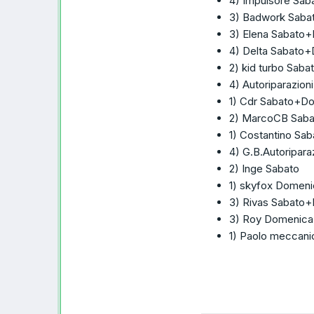
4) Impulsore Sa
3) Badwork Sab
3) Elena Sabato
4) Delta Sabato
2) kid turbo Saba
4) Autoriparazio
1) Cdr Sabato+D
2) MarcoCB Sab
1) Costantino S
4) G.B.Autoripar
2) Inge Sabato
1) skyfox Domeni
3) Rivas Sabato
3) Roy Domenica
1) Paolo meccan