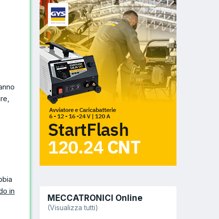
'anno
ire,
bbia
do in
MECCATRONICI Online
(Visualizza tutti)