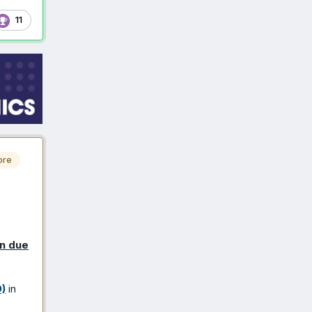
11
ore
in due
O)
in