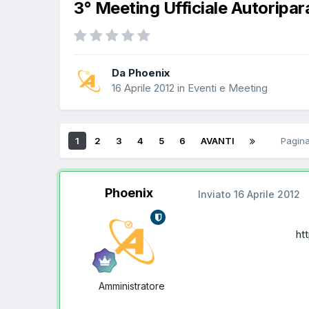
3° Meeting Ufficiale Autori
Da Phoenix
16 Aprile 2012
in
Eventi e Meeting
1
2
3
4
5
6
AVANTI
Pagina
Phoenix
Inviato
16 Aprile 2012
ht
Amministratore