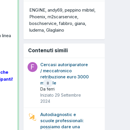
ENGINE
andy69
peppino mibtel
Phoenix
m2scarservice
boschservice
fabbro
giana
ludema
Glaglaino
 linea
Contenuti simili
Cercasi autoriparatore
/ meccatronico
 che
retribuzione euro 3000
panti!
mensile
8
Da ferri
Iniziato
29 Settembre
2024
Autodiagnostic e
scuole professionali:
possiamo dare una