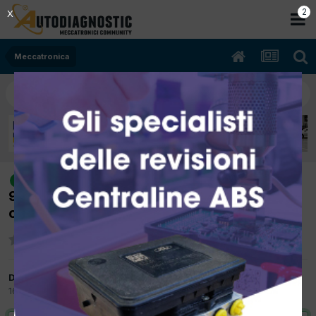
2
X
Meccatronica
[Alfa Romeo Brera 06/2008 2387cc
risolto
939A3000 154Kw Diesel] arresto motore
con dtc validati P0265 P0268
Da peppino mibtel
16 Agosto 2021
in
Meccatronica