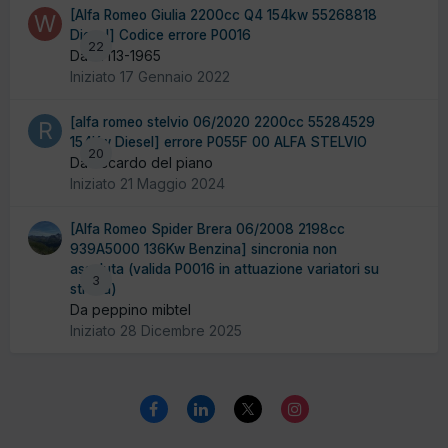
[Alfa Romeo Giulia 2200cc Q4 154kw 55268818
Diesel] Codice errore P0016
22
Da W113-1965
Iniziato
17 Gennaio 2022
[alfa romeo stelvio 06/2020 2200cc 55284529
154Kw Diesel] errore P055F 00 ALFA STELVIO
20
Da riccardo del piano
Iniziato
21 Maggio 2024
[Alfa Romeo Spider Brera 06/2008 2198cc
939A5000 136Kw Benzina] sincronia non
assoluta (valida P0016 in attuazione variatori su
3
strada)
Da peppino mibtel
Iniziato
28 Dicembre 2025