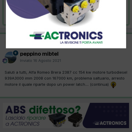
VAI ALLA SOLUZIONE
Risolta da peppino mibtel,
16 Agosto 2021
Moderatore
SOLUZIONE
peppino mibtel
Inviato
16 Agosto 2021
Saluti a tutti, Alfa Romeo Brera 2387 cc 154 kw motore turbodiesel
939A3000 imm 2008 con 167000 km, problema saltuario, arresto
motore il quale riparte dopo un power latch.... (continua)