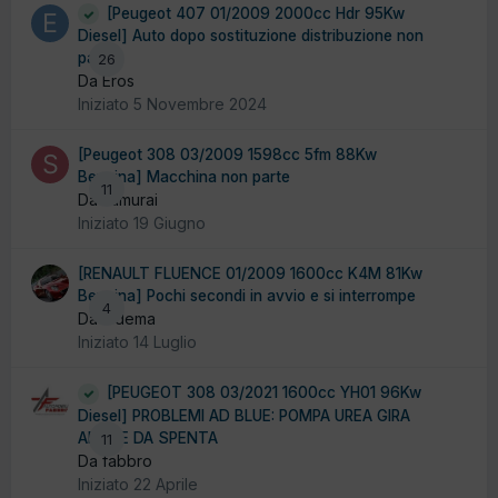
[Peugeot 407 01/2009 2000cc Hdr 95Kw
Diesel] Auto dopo sostituzione distribuzione non
parte
26
Da Eros
Iniziato
5 Novembre 2024
[Peugeot 308 03/2009 1598cc 5fm 88Kw
Benzina] Macchina non parte
11
Da samurai
Iniziato
19 Giugno
[RENAULT FLUENCE 01/2009 1600cc K4M 81Kw
Benzina] Pochi secondi in avvio e si interrompe
4
Da ludema
Iniziato
14 Luglio
[PEUGEOT 308 03/2021 1600cc YH01 96Kw
Diesel] PROBLEMI AD BLUE: POMPA UREA GIRA
ANCHE DA SPENTA
11
Da fabbro
Iniziato
22 Aprile