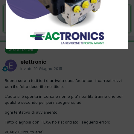
VAI ALLA SOLUZIONE
Risolta da elettronic,
10 Giugno 2015
SOLUZIONE
elettronic
Inviato
10 Giugno 2015
Buona sera a tutti ieri è arrivata quest'auto con il carroattrezzi
con il difetto descritto nel titolo.
L'auto si è spenta in corsa e non è piu' ripartita tranne che per
qualche secondo per poi rispegnersi, ad
ogni tentativo di avviamento.
Fatto diagnosi con TEXA ho riscontrato i seguenti errori:
P0402 (Circuito aria)