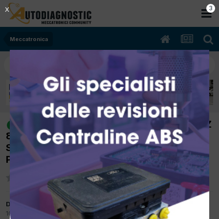
2
X
Meccatronica
[PEUGEOT 308 08/2009 1600cc 9HZ
risolto
80Kw Diesel] L'AUTO PARTE E DOPO 2/3
SECONDI SI SPEGNE BORBOTTANDO (dtc
P0402,P1462)
Da elettronic
10 Giugno 2015
in
Meccatronica