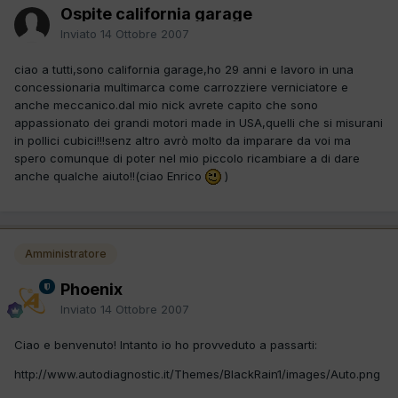
Ospite california garage
Inviato
14 Ottobre 2007
ciao a tutti,sono california garage,ho 29 anni e lavoro in una
concessionaria multimarca come carrozziere verniciatore e
anche meccanico.dal mio nick avrete capito che sono
appassionato dei grandi motori made in USA,quelli che si misurani
in pollici cubici!!!senz altro avrò molto da imparare da voi ma
spero comunque di poter nel mio piccolo ricambiare a di dare
anche qualche aiuto!!(ciao Enrico
)
Amministratore
Phoenix
Inviato
14 Ottobre 2007
Ciao e benvenuto! Intanto io ho provveduto a passarti:
http://www.autodiagnostic.it/Themes/BlackRain1/images/Auto.png