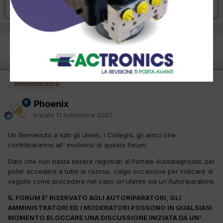
Risolta da thetotem,
8 Novembre 2007
PREC
Pagina 1 di 10
AVANTI
Amministratore
Phoenix
Inviato
11 Settembre 2007
Un Benvenuto a tutti gli utenti, i Colleghi, gli amici che
contribuiranno all' evolversi di questo forum.
Dato che non basta essere registrati al Portale Autodiagnostic per
poter accedere a tutte le risorse, colgo occasione per indicare di
seguito come procedere nel caso un'utente sia un'Autoriparatore.
IL FORUM E' RISERVATO AGLI AUTORIPARATORI, GLI
AMMINISTRATORI ED I MODERATORI POSSONO IN QUALSIASI
MOMENTO BLOCCARE UNA DISCUSSIONE INIZIATA DA UN'