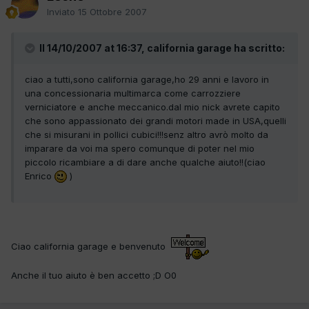
Inviato
15 Ottobre 2007
Il 14/10/2007 at 16:37, california garage ha scritto:
ciao a tutti,sono california garage,ho 29 anni e lavoro in
una concessionaria multimarca come carrozziere
verniciatore e anche meccanico.dal mio nick avrete capito
che sono appassionato dei grandi motori made in USA,quelli
che si misurani in pollici cubici!!!senz altro avrò molto da
imparare da voi ma spero comunque di poter nel mio
piccolo ricambiare a di dare anche qualche aiuto!!(ciao
Enrico
)
Ciao california garage e benvenuto
Anche il tuo aiuto è ben accetto ;D O0