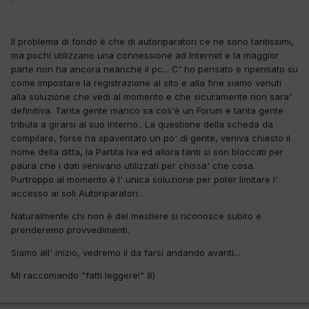
Il problema di fondo è che di autoriparatori ce ne sono tantissimi,
ma pochi utilizzano una connessione ad Internet e la maggior
parte non ha ancora neanche il pc... C' ho pensato e ripensato su
come impostare la registrazione al sito e alla fine siamo venuti
alla soluzione che vedi al momento e che sicuramente non sara'
definitiva. Tanta gente manco sa cos'è un Forum e tanta gente
tribula a girarsi al suo interno.. La questione della scheda da
compilare, forse ha spaventato un po' di gente, veniva chiesto il
nome della ditta, la Partita Iva ed allora tanti si son bloccati per
paura che i dati venivano utilizzati per chissa' che cosa.
Purtroppo al momento è l' unica soluzione per poter limitare l'
accesso ai soli Autoriparatori..
Naturalmente chi non è del mestiere si riconosce subito e
prenderemo provvedimenti.
Siamo all' inizio, vedremo il da farsi andando avanti...
Mi raccomando "fatti leggere!" 8)