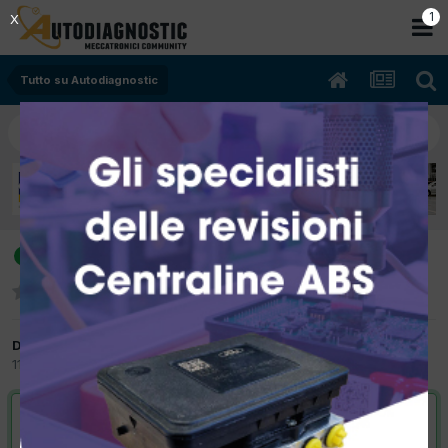
Tutto su Autodiagnostic
UN BENVENUTO A TUTTI.....
risolto
Da Phoenix
11 Settembre 2007
in
Tutto su Autodiagnostic
VAI ALLA SOLUZIONE