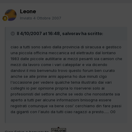
Leone
Inviato
4 Ottobre 2007
Il 4/10/2007 at 16:48, salvorav ha scritto:
ciao a tutti sono salvo dalla provincia di siracusa e gestisco
una piccola officina meccanica ed elettrauto dal lontano
1983 dalle piccole autilitarie ai mezzi pesanti sia camion che
mezzi da lavoro come i vari cateppilar e via dicendo
dandovi il mio benvenuto trovo questo forum ben curato
anche se alle prime armi appena ho due minuti clgo
l'occasione per vedere qualche tema illustrato dai vari
colleghi io per opinione propria lo riserverei solo ai
profesionisti del settore anche se vedo che nonostante sia
aperto a tutti per alcune informazioni bnisogna essere
registrati comunque va bene cosi' cerchiamo din fare passi
da giganti con l'aiuto da tutti ciao ragazzi a presto...... O0
Ciao Salvo e benvenuto