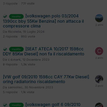
3
risposte
731
visite
[volkswagen polo 03/2004
risolto
1390cc bby 55Kw Benzina] non attacca il
compressore clima
Da
fllicolella
,
19 Luglio 2024
2
risposte
860
visite
[SEAT ATECA 10/2017 1598cc
risolto
DDY 85Kw Diesel] non fa il riscaldamento
Da
c.d.mark
,
12 Dicembre 2023
8
risposte
1,3k
visite
[VW golf 09/2010 1598cc CAY 77Kw Diesel]
oring radiatorino riscaldamento
Da
samsotec
,
30 Novembre 2023
5
risposte
1,1k
visite
[volkswagen golf 6 09/2010
risolto