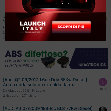
PREC
Pagina 1 di 9
AVANTI
[Volkswagen Polo 05/2022
risolto
1000cc DLA 70Kw Benzina] Ventola
abitacolo non parte
Da
Maestri
,
25 Luglio
3
risposte
345
visite
[Audi Q2 09/2017 1.6cc Ddy 85Kw Diesel]
Aria fredda solo da sx calda da dx
Da
giuseppe2016
,
14 Luglio
2
risposte
274
visite
[AUDI A3 07/2009 1986cc BLS 77Kw Diesel]