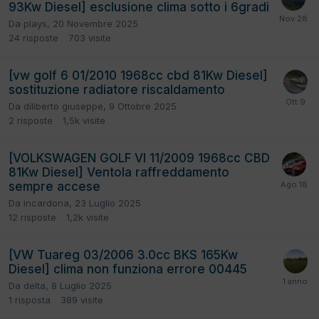
93Kw Diesel] esclusione clima sotto i 6gradi
Da
plays
,
20 Novembre 2025
24
risposte
703
visite
[vw golf 6 01/2010 1968cc cbd 81Kw Diesel]
sostituzione radiatore riscaldamento
Da
diliberto giuseppe
,
9 Ottobre 2025
2
risposte
1,5k
visite
[VOLKSWAGEN GOLF VI 11/2009 1968cc CBD
81Kw Diesel] Ventola raffreddamento
sempre accese
Da
incardona
,
23 Luglio 2025
12
risposte
1,2k
visite
[VW Tuareg 03/2006 3.0cc BKS 165Kw
Diesel] clima non funziona errore 00445
Da
delta
,
8 Luglio 2025
1
risposta
389
visite