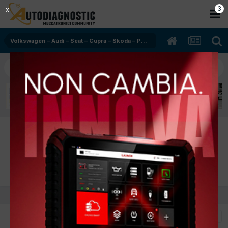
2
X
Volkswagen – Audi – Seat – Cupra – Skoda – Porsche – Man
Volkswagen – Audi – Seat – Cupra – Skoda
– Porsche – Man - Clima
Sezione riservata alla diagnosi, codici errore e manutenzione
dei sistemi di climatizzazione automatica e manuale.
ORDINA PER
FILTRA PER