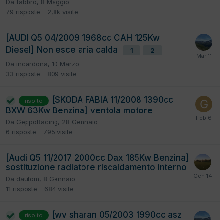
Da
fabbro
,
8 Maggio
79
risposte
2,8k
visite
[AUDI Q5 04/2009 1968cc CAH 125Kw
Diesel] Non esce aria calda
1
2
Da
incardona
,
10 Marzo
33
risposte
809
visite
[SKODA FABIA 11/2008 1390cc
risolto
BXW 63Kw Benzina] ventola motore
Da
GeppoRacing
,
28 Gennaio
6
risposte
795
visite
[Audi Q5 11/2017 2000cc Dax 185Kw Benzina]
sostituzione radiatore riscaldamento interno
Da
dautom
,
8 Gennaio
11
risposte
684
visite
[wv sharan 05/2003 1990cc asz
risolto