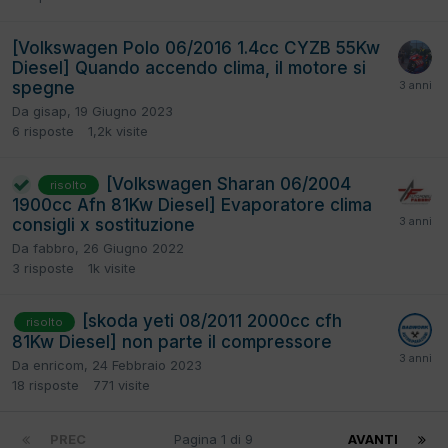
[Volkswagen Polo 06/2016 1.4cc CYZB 55Kw
Diesel] Quando accendo clima, il motore si
spegne
Da
gisap
,
19 Giugno 2023
6
risposte
1,2k
visite
[Volkswagen Sharan 06/2004
risolto
1900cc Afn 81Kw Diesel] Evaporatore clima
consigli x sostituzione
Da
fabbro
,
26 Giugno 2022
3
risposte
1k
visite
[skoda yeti 08/2011 2000cc cfh
risolto
81Kw Diesel] non parte il compressore
Da
enricom
,
24 Febbraio 2023
18
risposte
771
visite
PREC
Pagina 1 di 9
AVANTI