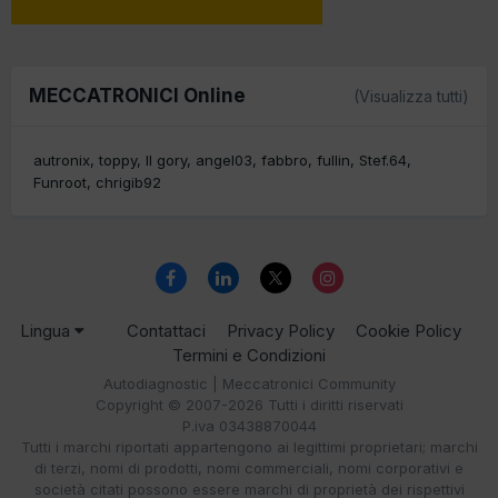
MECCATRONICI Online
(Visualizza tutti)
autronix
toppy
Il gory
angel03
fabbro
fullin
Stef.64
Funroot
chrigib92
Lingua
Contattaci
Privacy Policy
Cookie Policy
Termini e Condizioni
Autodiagnostic | Meccatronici Community
Copyright © 2007-2026 Tutti i diritti riservati
P.iva 03438870044
Tutti i marchi riportati appartengono ai legittimi proprietari; marchi
di terzi, nomi di prodotti, nomi commerciali, nomi corporativi e
società citati possono essere marchi di proprietà dei rispettivi