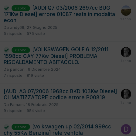
[AUDI Q7 03/2006 2697cc BUG
risolto
171Kw Diesel] errore 01087 resta in modalita'
econ
Da
andy69
,
27 Giugno 2025
5
risposte
575
visite
[VOLKSWAGEN GOLF 6 12/2011
risolto
1598cc CAY 77Kw Diesel] PROBLEMA
RISCALDAMENTO ABITACOLO.
Da
panconi
,
9 Dicembre 2024
7
risposte
819
visite
[AUDI A3 07/2006 1968cc BKD 103Kw Diesel]
CLIMATIZZATORE codice errore P00819
Da
Famam
,
18 Febbraio 2025
9
risposte
954
visite
[volkswagen up 02/2014 999cc
risolto
chy 55Kw Benzina] rele ventola