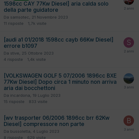
1598cc CAY 77Kw Diesel] aria calda solo
della parte guidatore
Da
samsotec
,
21 Novembre 2023
11
risposte
1,7k
visite
[audi a1 01/2018 1598cc cayb 66Kw Diesel]
errore b1097
Da
stive
,
25 Ottobre 2023
4
risposte
1,4k
visite
[VOLKSWAGEN GOLF 5 07/2006 1896cc BXE
77Kw Diesel] Dopo circa 1 minuto non arriva
aria dai bocchettoni
Da
incardona
,
19 Luglio 2023
15
risposte
833
visite
[wv trasporter 06/2006 1896cc brr 62Kw
Diesel] compressore non parte
Da
bussoletta
,
4 Luglio 2023
8
risposte
629
visite