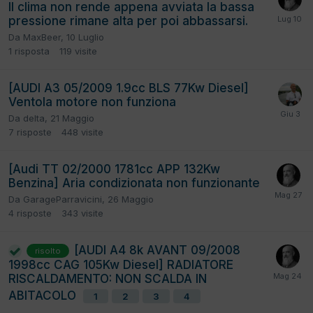
Il clima non rende appena avviata la bassa
pressione rimane alta per poi abbassarsi.
Da
MaxBeer
,
10 Luglio
1
risposta
119
visite
[AUDI A3 05/2009 1.9cc BLS 77Kw Diesel]
Ventola motore non funziona
Da
delta
,
21 Maggio
7
risposte
448
visite
[Audi TT 02/2000 1781cc APP 132Kw
Benzina] Aria condizionata non funzionante
Da
GarageParravicini
,
26 Maggio
4
risposte
343
visite
[AUDI A4 8k AVANT 09/2008
risolto
1998cc CAG 105Kw Diesel] RADIATORE
RISCALDAMENTO: NON SCALDA IN
ABITACOLO
1
2
3
4