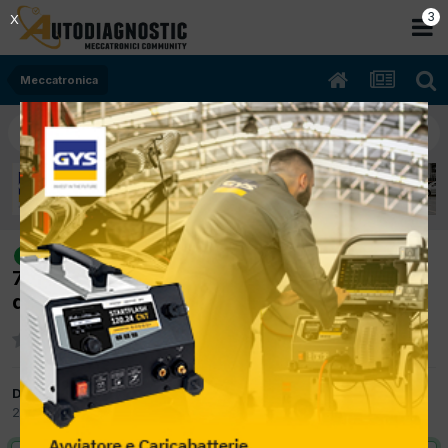
2
X
Meccatronica
[volwagen jetta 10/2009 1896cc bls
risolto
77Kw Diesel] buon giorno mi e entrata
questa jetta fa fatica a partire
Da autofficinaviele
22 Gennaio 2025
in
Meccatronica