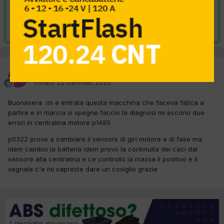
VAI ALLA SOLUZIONE
Risolta da cdr,
24 Gennaio 2025
autofficinaviele
Inviato
22 Gennaio 2025
Buonasera mi e entrata questa macchina che faceva fatica a
partire e in marcia si spegne faccio la diagnosi mi escono due
errori in centralina motore p1495
p0322 provo a cambiare il sensore di giri motore e di fase ma
idem cambio la batteria idem provo la continuita dei caci dal
sensore alla centralina e ce controllo la massa il positivo e il
segnale c'e mi sapreste dare un cosiglio grazie