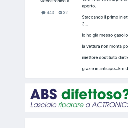
Meccatronico A
aperto.
443
32
Staccando il primo inie
3...
io ho già messo gasolio n
la vettura non monta po
iniettore sostituito diet
grazie in anticipo...k