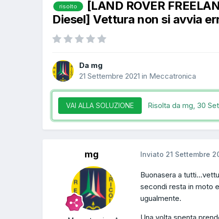
[LAND ROVER FREELAND
risolto
Diesel] Vettura non si avvia err
Da mg
21 Settembre 2021
in
Meccatronica
Risolta da mg,
30 Se
VAI ALLA SOLUZIONE
mg
Inviato
21 Settembre 2
Buonasera a tutti...vet
secondi resta in moto e
ugualmente.
Una volta spenta prende i