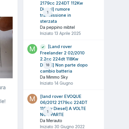
2179cc 224DT 112Kw
Diesel] rumore
1
trasmissione in
sterzata
Da peppino mibtel
Iniziato
13 Aprile 2025
[Land rover
Freelander 2 02/2010
2.2cc 224dt 118Kw
Diesel] Non parte dopo
18
cambio batteria
Da Mimmo Sky
Iniziato
14 Giugno
ura
[land rover EVOQUE
le!
06/2012 2179cc 224DT
110Kw Diesel] A VOLTE
1
NON PARTE
Da Merauto
Iniziato
30 Giugno 2022