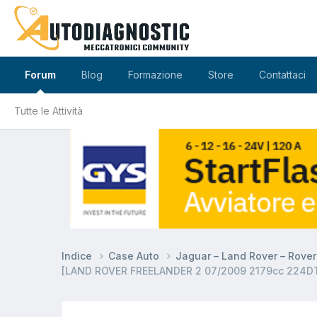
Forum
Blog
Formazione
Store
Contattaci
Tutte le Attività
Indice
Case Auto
Jaguar – Land Rover – Rove
[LAND ROVER FREELANDER 2 07/2009 2179cc 224DT 118