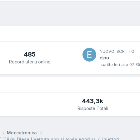
NUOVO ISCRITTO
485
elpo
Record utenti online
Iscritto
Ieri alle 07:3
443,3k
Risposte Totali
r
Meccatronica
Kw Diesel] Vettura non si avvia errori su 4 iniettori