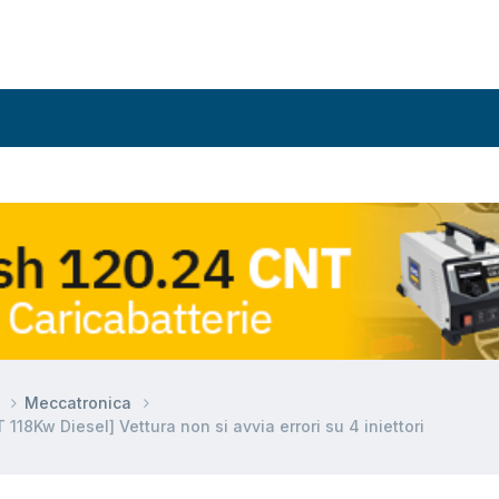
r
Meccatronica
Kw Diesel] Vettura non si avvia errori su 4 iniettori