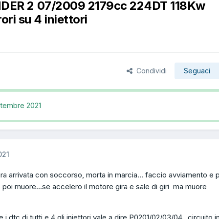
ER 2 07/2009 2179cc 224DT 118Kw
ori su 4 iniettori
Condividi
Seguaci
ttembre 2021
021
tura arrivata con soccorso, morta in marcia... faccio avviamento e 
 poi muore...se accelero il motore gira e sale di giri ma muore
 dtc di tutti e 4 gli iniettori vale a dire P0201/02/03/04...circuito in