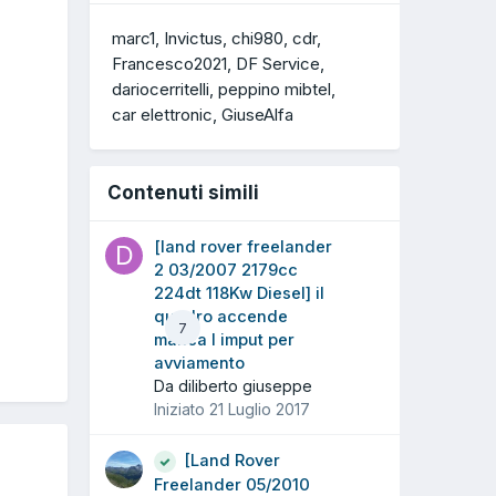
marc1
Invictus
chi980
cdr
Francesco2021
DF Service
dariocerritelli
peppino mibtel
car elettronic
GiuseAlfa
Contenuti simili
[land rover freelander
2 03/2007 2179cc
224dt 118Kw Diesel] il
quadro accende
7
manca l imput per
avviamento
Da diliberto giuseppe
Iniziato
21 Luglio 2017
[Land Rover
Freelander 05/2010