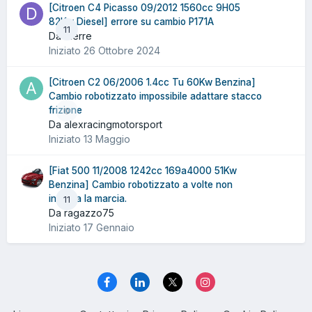
[Citroen C4 Picasso 09/2012 1560cc 9H05
82Kw Diesel] errore su cambio P171A
11
Da dierre
Iniziato
26 Ottobre 2024
[Citroen C2 06/2006 1.4cc Tu 60Kw Benzina]
Cambio robotizzato impossibile adattare stacco
frizione
0
Da alexracingmotorsport
Iniziato
13 Maggio
[Fiat 500 11/2008 1242cc 169a4000 51Kw
Benzina] Cambio robotizzato a volte non
innesta la marcia.
11
Da ragazzo75
Iniziato
17 Gennaio