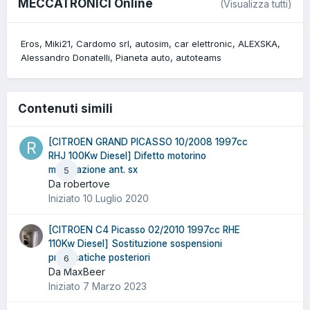
MECCATRONICI Online
(Visualizza tutti)
Eros
Miki21
Cardomo srl
autosim
car elettronic
ALEXSKA
Alessandro Donatelli
Pianeta auto
autoteams
Contenuti simili
[CITROEN GRAND PICASSO 10/2008 1997cc
RHJ 100Kw Diesel] Difetto motorino
miscelazione ant. sx
5
Da robertove
Iniziato
10 Luglio 2020
[CITROEN C4 Picasso 02/2010 1997cc RHE
110Kw Diesel] Sostituzione sospensioni
pneumatiche posteriori
6
Da MaxBeer
Iniziato
7 Marzo 2023