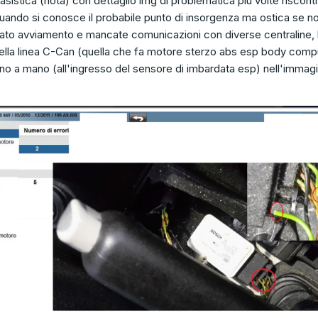
 casistica (nota) con dettaglio img di problematica più volte riscont
uando si conosce il probabile punto di insorgenza ma ostica se non
cato avviamento e mancate comunicazioni con diverse centraline, 
della linea C-Can (quella che fa motore sterzo abs esp body comp
reno a mano (all'ingresso del sensore di imbardata esp) nell'immag