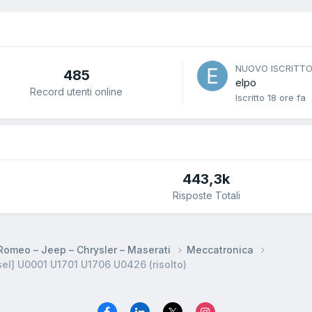
NUOVO ISCRITT
485
elpo
Record utenti online
Iscritto
18 ore fa
443,3k
Risposte Totali
a Romeo – Jeep – Chrysler – Maserati
Meccatronica
el] U0001 U1701 U1706 U0426 (risolto)