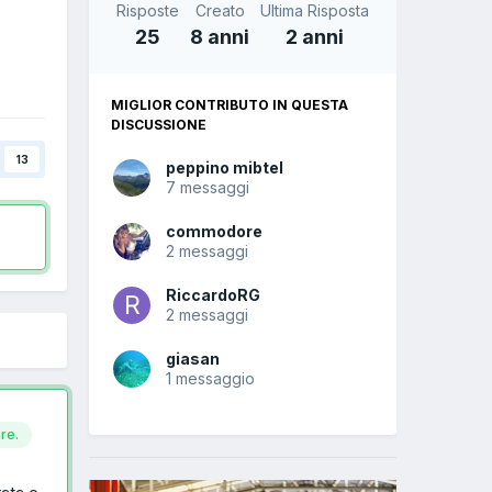
Risposte
Creato
Ultima Risposta
25
8 anni
2 anni
MIGLIOR CONTRIBUTO IN QUESTA
DISCUSSIONE
13
peppino mibtel
7 messaggi
commodore
2 messaggi
RiccardoRG
2 messaggi
giasan
1 messaggio
re.