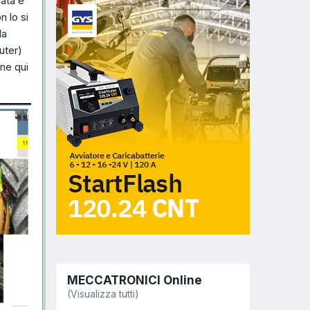
rata e
 lo si
la
uter)
ine qui
MECCATRONICI Online
(Visualizza tutti)