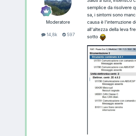
Saluti a tutti, inserisco
semplice da risolvere q
sa, i sintomi sono man
causa è l'interruzione 
Moderatore
all'altezza della leva f
14,8k
597
sotto