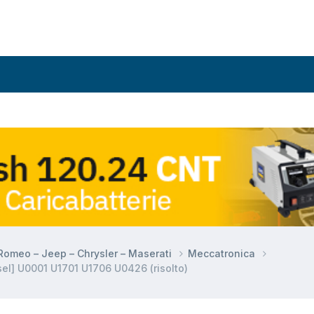
a Romeo – Jeep – Chrysler – Maserati
Meccatronica
el] U0001 U1701 U1706 U0426 (risolto)