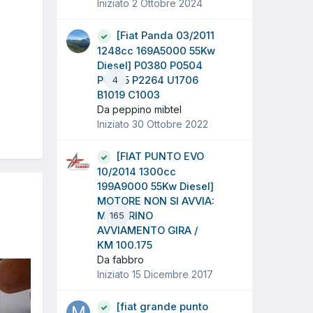
Iniziato
2 Ottobre 2024
[Fiat Panda 03/2011
1248cc 169A5000 55Kw
Diesel] P0380 P0504
P0645 P2264 U1706
4
B1019 C1003
Da peppino mibtel
Iniziato
30 Ottobre 2022
[FIAT PUNTO EVO
10/2014 1300cc
199A9000 55Kw Diesel]
MOTORE NON SI AVVIA:
MOTORINO
165
AVVIAMENTO GIRA /
KM 100.175
Da fabbro
Iniziato
15 Dicembre 2017
[fiat grande punto