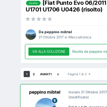
[Fiat Punto Evo 06/20
risolto
U1701 U1706 U0426 (risolto)
Da peppino mibtel
21 Ottobre 2017
in
Meccatronica
Risolta da peppino m
VAI ALLA SOLUZIONE
1
2
AVANTI
Pagina 1 di 2
peppino mibtel
Inviato
21 Ottobre 2017
(modificato)