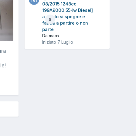
08/2015 1248cc
199A9000 55Kw Diesel]
a caldo si spegne e
5
fatica a partire o non
parte
Da maax
Iniziato
7 Luglio
ura
le!