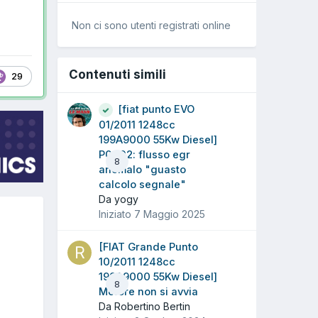
Non ci sono utenti registrati online
Contenuti simili
29
[fiat punto EVO
01/2011 1248cc
199A9000 55Kw Diesel]
P0402: flusso egr
8
anomalo "guasto
calcolo segnale"
Da yogy
Iniziato
7 Maggio 2025
[FIAT Grande Punto
10/2011 1248cc
199A9000 55Kw Diesel]
8
Motore non si avvia
Da Robertino Bertin