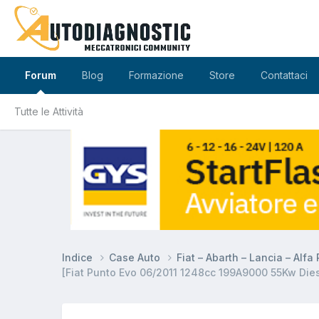
Forum
Blog
Formazione
Store
Contattaci
Tutte le Attività
Indice
Case Auto
Fiat – Abarth – Lancia – Alf
[Fiat Punto Evo 06/2011 1248cc 199A9000 55Kw Dies