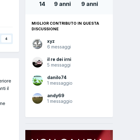
14
9 anni
9 anni
MIGLIOR CONTRIBUTO IN QUESTA
DISCUSSIONE
4
xyz
6 messaggi
il re dei irni
5 messaggi
danilo74
eriore
1 messaggio
ti il
andy69
1 messaggio
ene