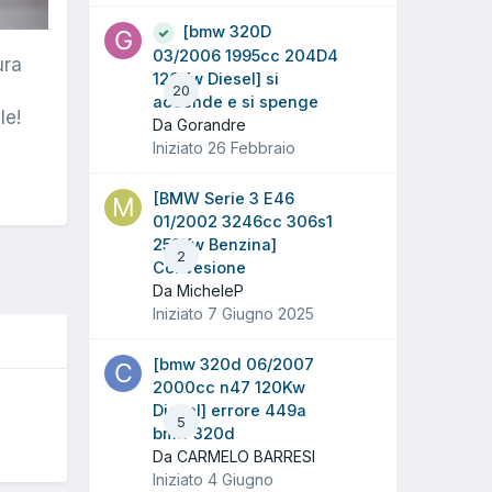
[bmw 320D
03/2006 1995cc 204D4
ura
120Kw Diesel] si
20
accende e si spenge
le!
Da Gorandre
Iniziato
26 Febbraio
[BMW Serie 3 E46
01/2002 3246cc 306s1
252Kw Benzina]
2
Convesione
Da MicheleP
Iniziato
7 Giugno 2025
[bmw 320d 06/2007
2000cc n47 120Kw
O
Diesel] errore 449a
5
bmw 320d
Da CARMELO BARRESI
Iniziato
4 Giugno