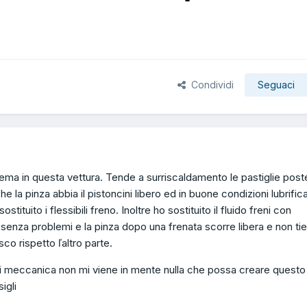
Condividi
Seguaci
blema in questa vettura. Tende a surriscaldamento le pastiglie post
e la pinza abbia il pistoncini libero ed in buone condizioni lubrifican
tituito i flessibili freno. Inoltre ho sostituito il fluido freni con
e senza problemi e la pinza dopo una frenata scorre libera e non ti
isco rispetto ľaltro parte.
di meccanica non mi viene in mente nulla che possa creare questo
igli