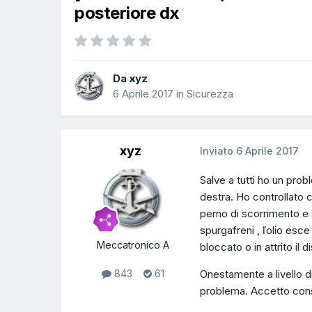
posteriore dx
Da xyz
6 Aprile 2017
in
Sicurezza
xyz
Inviato
6 Aprile 2017
Salve a tutti ho un pro
destra. Ho controllato ch
perno di scorrimento e sos
spurgafreni , ľolio esc
Meccatronico A
bloccato o in attrito il d
Onestamente a livello 
843
61
problema. Accetto cons