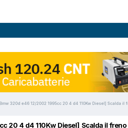
[Bmw 320d e46 12/2002 1995cc 20 4 d4 110Kw Diesel] Scalda il f
 20 4 d4 110Kw Diesel] Scalda il freno