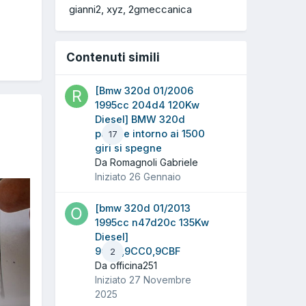
gianni2
xyz
2gmeccanica
Contenuti simili
[Bmw 320d 01/2006
1995cc 204d4 120Kw
Diesel] BMW 320d
parte e intorno ai 1500
17
giri si spegne
Da Romagnoli Gabriele
Iniziato
26 Gennaio
[bmw 320d 01/2013
1995cc n47d20c 135Kw
Diesel]
9CD3,9CC0,9CBF
2
Da officina251
Iniziato
27 Novembre
2025