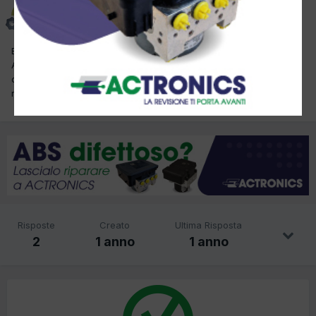
MicheleP
Inviato
7 Giugno 2025
Buongiorno a tutti ho questa bmw serie 3 e 46 che arriva dall
America e devo convertire nel contachilometri da miglia a km/h
qualcuno ha la procedura manuale perché con diagnosi non
riesco grazie mille
Risposte
Creato
Ultima Risposta
2
1 anno
1 anno