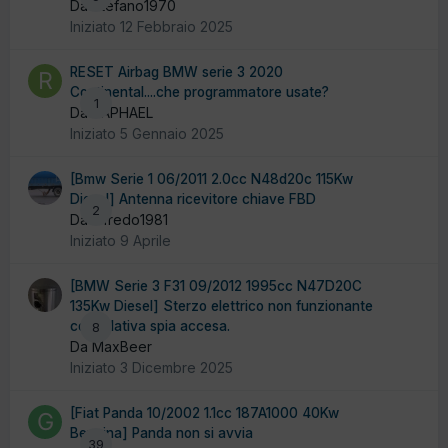
Da Stefano1970
Iniziato
12 Febbraio 2025
RESET Airbag BMW serie 3 2020
Continental....che programmatore usate?
1
Da RAPHAEL
Iniziato
5 Gennaio 2025
[Bmw Serie 1 06/2011 2.0cc N48d20c 115Kw
Diesel] Antenna ricevitore chiave FBD
2
Da alfredo1981
Iniziato
9 Aprile
[BMW Serie 3 F31 09/2012 1995cc N47D20C
135Kw Diesel] Sterzo elettrico non funzionante
con relativa spia accesa.
8
Da MaxBeer
Iniziato
3 Dicembre 2025
[Fiat Panda 10/2002 1.1cc 187A1000 40Kw
Benzina] Panda non si avvia
39