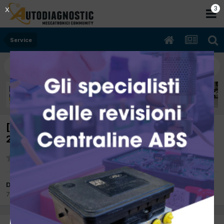
3
X
Service
[BMW Serie 3 E46 01/2002 3246cc 306s1
252Kw Benzina] Convesione
Da MicheleP
7 Giugno 2025
in
Service