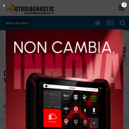
2
X
Meccatronica
[VOLVO V70 II 07/2000 2500cc B5252T
103Kw Diesel] ERRORI STRANI
Da muntagnin
30 Gennaio 2014
in
Meccatronica