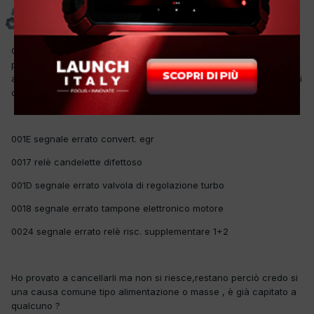
muntagnin
Inviato
30 Gennaio 2014
Ciao a tutti,ho in officina questa volvo del 2000 con 405.000 km
per lasostituzione delle testine sospensione,avendo la spia
accesa ho fatto una lettura degli errori con autocom e sono usciti
questi errori
001E segnale errato convert. egr
0017 relè candelette difettoso
001D segnale errato valvola di regolazione turbo
0018 segnale errato tampone elettronico motore
0024 segnale errato relè risc. supplementare 1+2
Ho provato a cancellarli ma non si riesce,restano perciò credo si
una causa comune tipo alimentazione o masse , è già capitato a
qualcuno ?