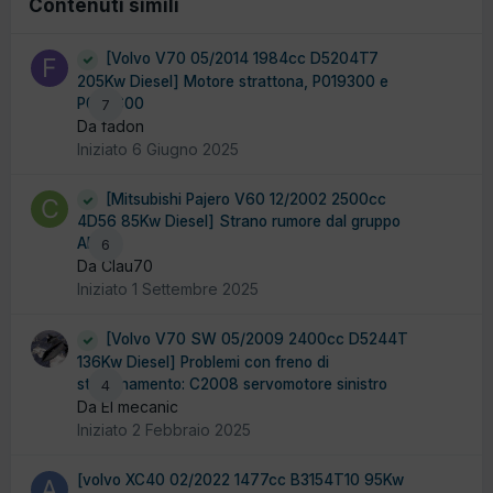
Contenuti simili
[Volvo V70 05/2014 1984cc D5204T7
205Kw Diesel] Motore strattona, P019300 e
P06a600
7
Da fadon
Iniziato
6 Giugno 2025
[Mitsubishi Pajero V60 12/2002 2500cc
4D56 85Kw Diesel] Strano rumore dal gruppo
ABS
6
Da Clau70
Iniziato
1 Settembre 2025
[Volvo V70 SW 05/2009 2400cc D5244T
136Kw Diesel] Problemi con freno di
stazionamento: C2008 servomotore sinistro
4
Da El mecanic
Iniziato
2 Febbraio 2025
[volvo XC40 02/2022 1477cc B3154T10 95Kw