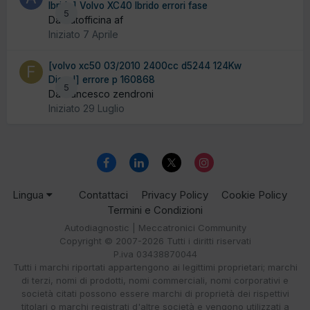
Ibrida] Volvo XC40 Ibrido errori fase
5
Da Autofficina af
Iniziato
7 Aprile
[volvo xc50 03/2010 2400cc d5244 124Kw
Diesel] errore p 160868
5
Da francesco zendroni
Iniziato
29 Luglio
Lingua
Contattaci
Privacy Policy
Cookie Policy
Termini e Condizioni
Autodiagnostic | Meccatronici Community
Copyright © 2007-2026 Tutti i diritti riservati
P.iva 03438870044
Tutti i marchi riportati appartengono ai legittimi proprietari; marchi
di terzi, nomi di prodotti, nomi commerciali, nomi corporativi e
società citati possono essere marchi di proprietà dei rispettivi
titolari o marchi registrati d'altre società e vengono utilizzati a