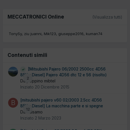
MECCATRONICI Online
(Visualizza tutti)
TonySy
ziu juanni
Mik123
giuseppe2016
kuman74
Contenuti simili
[Mitsubishi Pajero 06/2002 2500cc 4D56
85Kw Diesel] Pajero 4D56 dtc 12 e 56 (risolto)
2
Da peppino mibtel
Iniziato
20 Dicembre 2015
[mitsubishi pajero v60 02/2003 2.5cc 4D56
85Kw Diesel] La macchina parte e si spegne
12
Da balsamo
Iniziato
2 Marzo 2023