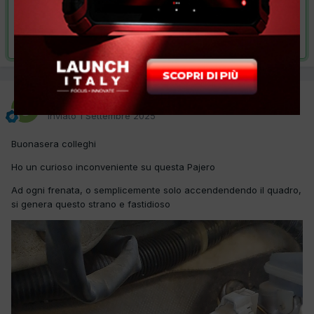
VAI ALLA SOLUZIONE
Risolta da graziano57,
1 Settembre 2025
Clau70
Inviato
1 Settembre 2025
Buonasera colleghi
Ho un curioso inconveniente su questa Pajero
Ad ogni frenata, o semplicemente solo accendendendo il quadro,
si genera questo strano e fastidioso