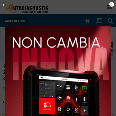
1
X
Meccatronica
[Mitsubishi Pajero V60 12/2002
risolto
2500cc 4D56 85Kw Diesel] Strano rumore
dal gruppo ABS
Da Clau70
1 Settembre 2025
in
Meccatronica