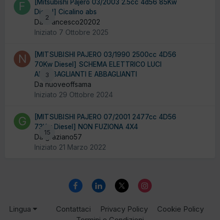
[Mitsubishi Pajero 03/2003 2.5cc 4d56 85Kw
Diesel] Cicalino abs
2
Da Francesco20202
Iniziato
7 Ottobre 2025
[MITSUBISHI PAJERO 03/1990 2500cc 4D56
70Kw Diesel] SCHEMA ELETTRICO LUCI
ANABBAGLIANTI E ABBAGLIANTI
3
Da nuoveoffsama
Iniziato
29 Ottobre 2024
[MITSUBISHI PAJERO 07/2001 2477cc 4D56
73Kw Diesel] NON FUZIONA 4X4
15
Da graziano57
Iniziato
21 Marzo 2022
Lingua
Contattaci
Privacy Policy
Cookie Policy
Termini e Condizioni