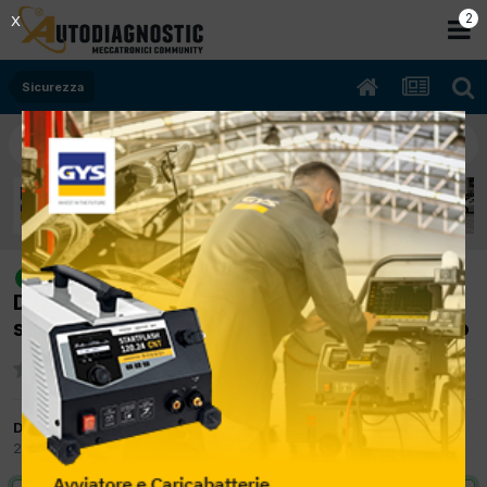
2
X
Sicurezza
[Volvo V70 SW 05/2009 2400cc
risolto
D5244T 136Kw Diesel] Problemi con freno di
stazionamento: C2008 servomotore sinistro
Da El mecanic
2 Febbraio 2025
in
Sicurezza