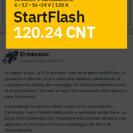
VAI ALLA SOLUZIONE
Risolta da El mecanic,
19 Febbraio 2025
Moderatore
El mecanic
Inviato
2 Febbraio 2025
Un saluto a tutti. La V70 del titolo che ha all'attivo 400000 km, si
presenta in officina circa 5 settimane addietro, lamentando la
comparsa nel display del messaggio di "malfunzionamento freno
di stazionamento". Provato al volo il funzionamento dello stesso e
pare funzionare.
Controllando la memoria difetti risulta il DTC sosprascritto.
Contorollo i perni flottanti della pinza e sembrano andar bene. La
pinza freno posteriore ha il funzionamento normale idraulico con
applicato un motorino a 2 fili per il pilotaggio del freno di
stazionamento.