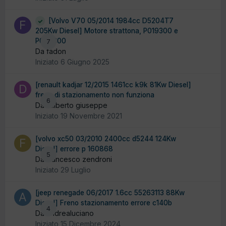
[Volvo V70 05/2014 1984cc D5204T7
205Kw Diesel] Motore strattona, P019300 e
P06a600
7
Da fadon
Iniziato
6 Giugno 2025
[renault kadjar 12/2015 1461cc k9k 81Kw Diesel]
freno di stazionamento non funziona
6
Da diliberto giuseppe
Iniziato
19 Novembre 2021
[volvo xc50 03/2010 2400cc d5244 124Kw
Diesel] errore p 160868
5
Da francesco zendroni
Iniziato
29 Luglio
[jeep renegade 06/2017 1.6cc 55263113 88Kw
Diesel] Freno stazionamento errore c140b
4
Da andrealuciano
Iniziato
15 Dicembre 2024