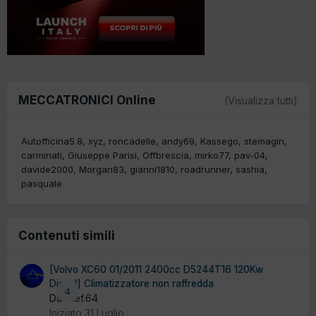
MECCATRONICI Online
(Visualizza tutti)
Autofficina5.8
xyz
roncadelle
andy69
Kassego
stemagin
carminati
Giuseppe Parisi
Offbrescia
mirko77
pav-04
davide2000
Morgan83
gianni1810
roadrunner
sashia
pasquale
Contenuti simili
[Volvo XC60 01/2011 2400cc D5244T16 120Kw
Diesel] Climatizzatore non raffredda
4
Da Stef.64
Iniziato
31 Luglio