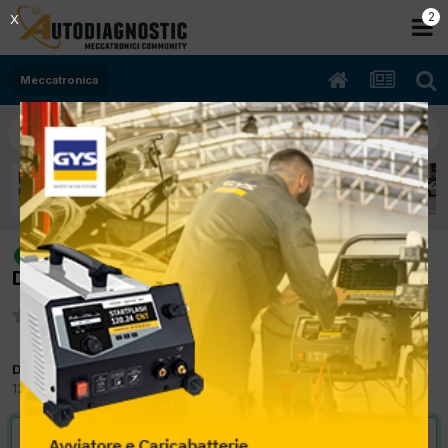
1
X
Meccatronica
[Turan 09/2007 1896cc BLS 77Kw
risolto
Diesel] Consigli x smontaggio motore
Da meccanico
12 Gennaio 2013
in
Meccatronica
VAI ALLA SOLUZIONE