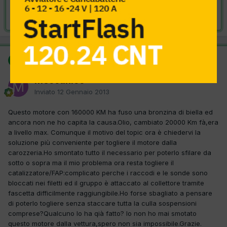
Risolta da meccanico,
12 Gennaio 2013
SOLUZIONE
meccanico
Inviato
12 Gennaio 2013
Questo motore con 160000 KM ha fuso una bronzina di biella ed
ancora non ne ho capita la causa.Olio, cambiato 20000 Km fà,era
a livello max. Comunque il motivo del topic ora è chiedervi la
soluzione più conveniente per togliere il motore dalla
carozzeria.Ho smontato tutto il necessario per poterlo sfilare da
sotto o sopra ma il mio problema ora resta togliere il
catalizzatore/FAP:complicato perche i raccodi e le sonde sono
bloccati nei filetti ed il gruppo è attaccato al collettore tramite
fascetta difficilmente raggiungibile.Ho forse sbagliato a pensare
di poterlo togliere senza staccare tutta la culla sospensioni
comprese?Qualcuno lo ha qià fatto? Io non ho mai smotato
questo motore dalla vettura,spero non sia impossibile.Grazie.