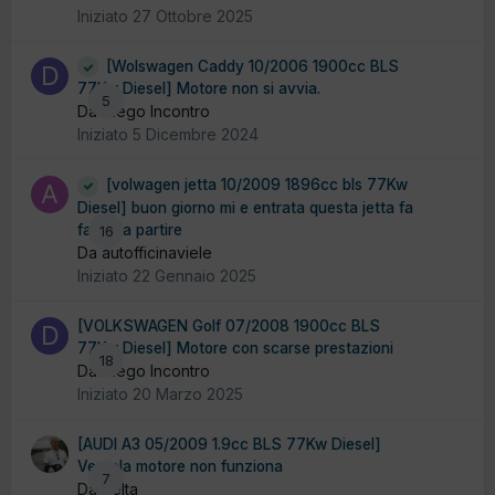
Iniziato
27 Ottobre 2025
[Wolswagen Caddy 10/2006 1900cc BLS
77Kw Diesel] Motore non si avvia.
5
Da Diego Incontro
Iniziato
5 Dicembre 2024
[volwagen jetta 10/2009 1896cc bls 77Kw
Diesel] buon giorno mi e entrata questa jetta fa
fatica a partire
16
Da autofficinaviele
Iniziato
22 Gennaio 2025
[VOLKSWAGEN Golf 07/2008 1900cc BLS
77Kw Diesel] Motore con scarse prestazioni
18
Da Diego Incontro
Iniziato
20 Marzo 2025
[AUDI A3 05/2009 1.9cc BLS 77Kw Diesel]
Ventola motore non funziona
7
Da delta