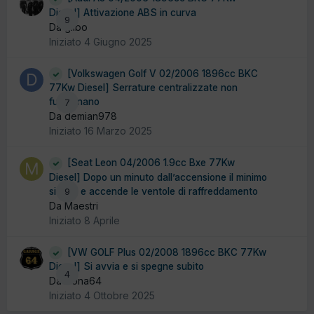
Diesel] Attivazione ABS in curva
9
Da gilbo
Iniziato
4 Giugno 2025
[Volkswagen Golf V 02/2006 1896cc BKC
77Kw Diesel] Serrature centralizzate non
funzionano
7
Da demian978
Iniziato
16 Marzo 2025
[Seat Leon 04/2006 1.9cc Bxe 77Kw
Diesel] Dopo un minuto dall’accensione il minimo
si alza e accende le ventole di raffreddamento
9
Da Maestri
Iniziato
8 Aprile
[VW GOLF Plus 02/2008 1896cc BKC 77Kw
Diesel] Si avvia e si spegne subito
4
Da Dona64
Iniziato
4 Ottobre 2025