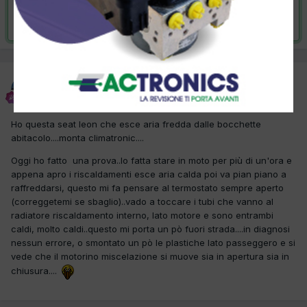
Risolta da alfredo1981,
24 Dicembre 2012
alfredo1981
Inviato
13 Dicembre 2012
Ho questa seat leon che esce aria fredda dalle bocchette
abitacolo....monta climatronic....
Oggi ho fatto una prova..lo fatta stare in moto per più di un'ora e
appena apro i riscaldamenti esce aria calda poi va pian piano a
raffreddarsi, questo mi fa pensare al termostato sempre aperto
(correggetemi se sbaglio)..vado a toccare i tubi che vanno al
radiatore riscaldamento interno, lato motore e sono entrambi
caldi, molto caldi..questo mi porta un pò fuori strada....in diagnosi
nessun errore, o smontato un pò le plastiche lato passeggero e si
vede che il motorino miscelazione si muove sia in apertura sia in
chiusura....