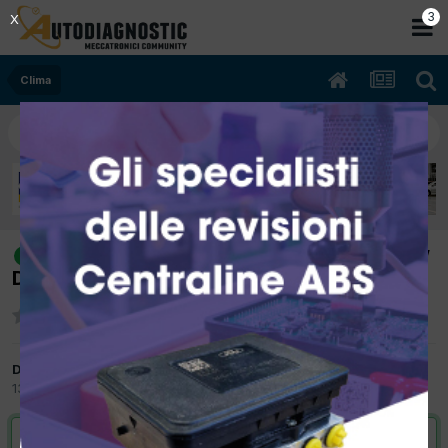
2
X
Clima
[seat leon 01/2006 1896cc bkc 77Kw
risolto
Diesel] aria fredda abitacolo
Da alfredo1981
13 Dicembre 2012
in
Clima
VAI ALLA SOLUZIONE