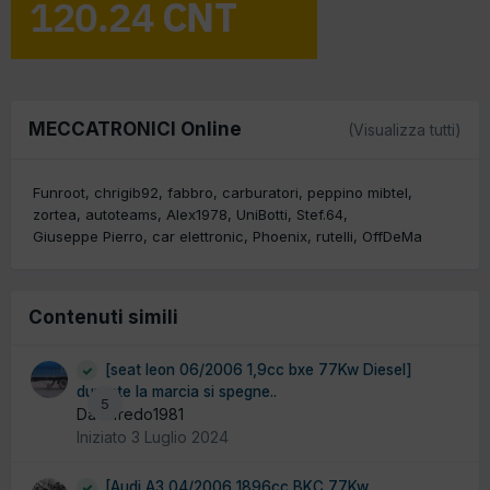
MECCATRONICI Online
(Visualizza tutti)
Funroot
chrigib92
fabbro
carburatori
peppino mibtel
zortea
autoteams
Alex1978
UniBotti
Stef.64
Giuseppe Pierro
car elettronic
Phoenix
rutelli
OffDeMa
Contenuti simili
[seat leon 06/2006 1,9cc bxe 77Kw Diesel]
durante la marcia si spegne..
5
Da alfredo1981
Iniziato
3 Luglio 2024
[Audi A3 04/2006 1896cc BKC 77Kw