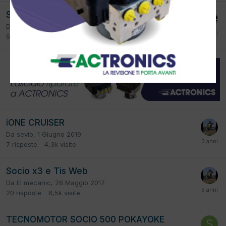
Software per Socio X3
Da
Pline
,
12 Febbraio 2024
6
risposte
1,4k
visite
iONE CRUISER
Da
sevio
,
1 Giugno 2019
7
risposte
4,3k
visite
Socio x3 e Tis Web
Da
El mecanic
,
28 Maggio 2017
20
risposte
8,5k
visite
TECNOMOTOR SOCIO 500 POKAYOKE