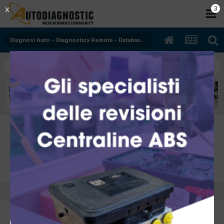
2
X
Diagnosi Auto - Diagnostica Remota - Database - Oscilloscopio
Diagnosi Auto - Diagnostica Remota -
Database - Oscilloscopio - Tecnomotor
Board dedicata a strumenti e soluzioni per autodiagnosi
Tecnomotor
ORDINA PER
FILTRA PER