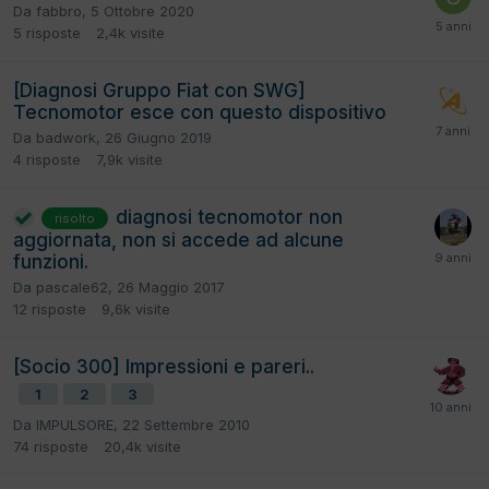
Da
fabbro
,
5 Ottobre 2020
5
risposte
2,4k
visite
[Diagnosi Gruppo Fiat con SWG]
Tecnomotor esce con questo dispositivo
Da
badwork
,
26 Giugno 2019
4
risposte
7,9k
visite
diagnosi tecnomotor non
risolto
aggiornata, non si accede ad alcune
funzioni.
Da
pascale62
,
26 Maggio 2017
12
risposte
9,6k
visite
[Socio 300] Impressioni e pareri..
1
2
3
Da
IMPULSORE
,
22 Settembre 2010
74
risposte
20,4k
visite