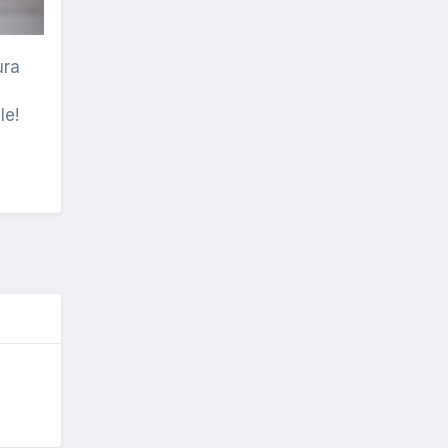
ura
le!
O