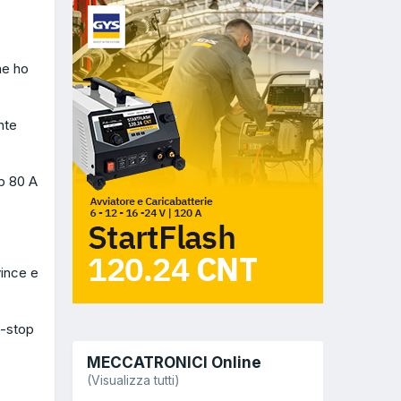
he ho
nte
fb 80 A
vince e
i-stop
MECCATRONICI Online
(Visualizza tutti)