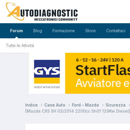
Forum
Blog
Formazione
Store
Contattaci
Tutte le Attività
Indice
Case Auto
Ford – Mazda
Sicurezza
[Mazda CX5 SH 03/2014 2200cc Sh01 129Kw Diesel]