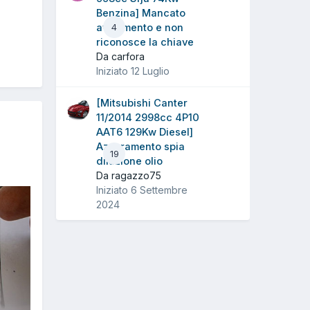
Benzina] Mancato
avviamento e non
4
riconosce la chiave
Da carfora
Iniziato
12 Luglio
[Mitsubishi Canter
11/2014 2998cc 4P10
AAT6 129Kw Diesel]
Azzeramento spia
19
diluzione olio
Da ragazzo75
Iniziato
6 Settembre
2024