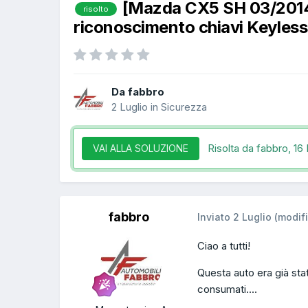
[Mazda CX5 SH 03/2014
risolto
riconoscimento chiavi Keyless
Da fabbro
2 Luglio
in
Sicurezza
Risolta da fabbro,
16 
VAI ALLA SOLUZIONE
fabbro
Inviato
2 Luglio
(modif
Ciao a tutti!
Questa auto era già stat
consumati....