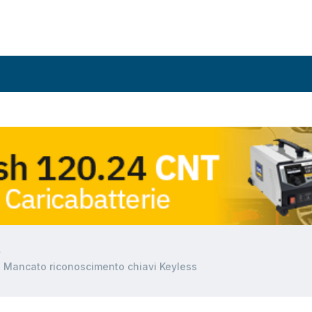
 Mancato riconoscimento chiavi Keyless