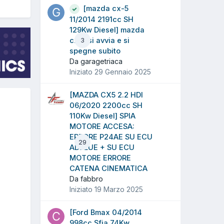
[mazda cx-5
11/2014 2191cc SH
129Kw Diesel] mazda
cx-5 si avvia e si
3
spegne subito
Da garagetriaca
Iniziato
29 Gennaio 2025
[MAZDA CX5 2.2 HDI
06/2020 2200cc SH
110Kw Diesel] SPIA
MOTORE ACCESA:
ERRORE P24AE SU ECU
29
ADBLUE + SU ECU
MOTORE ERRORE
CATENA CINEMATICA
Da fabbro
Iniziato
19 Marzo 2025
[Ford Bmax 04/2014
998cc Sfja 74Kw