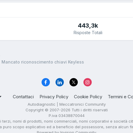
443,3k
Risposte Totali
 Mancato riconoscimento chiavi Keyless
Contattaci
Privacy Policy
Cookie Policy
Termini e Co
Autodiagnostic | Meccatronici Community
Copyright © 2007-2026 Tutti i diritti riservati
P.iva 03438870044
di terzi, nomi di prodotti, nomi commerciali, nomi corporativi e società ci
i a puro scopo esplicativo ed a beneficio del possessore, senza alcun fine 
Powered by Invision Community