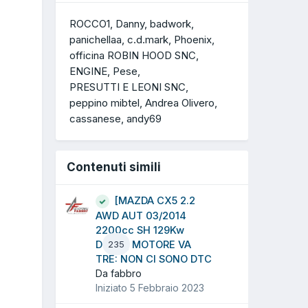
ROCCO1
Danny
badwork
panichellaa
c.d.mark
Phoenix
officina ROBIN HOOD SNC
ENGINE
Pese
PRESUTTI E LEONI SNC
peppino mibtel
Andrea Olivero
cassanese
andy69
Contenuti simili
[MAZDA CX5 2.2
AWD AUT 03/2014
2200cc SH 129Kw
Diesel] MOTORE VA
235
TRE: NON CI SONO DTC
Da fabbro
Iniziato
5 Febbraio 2023