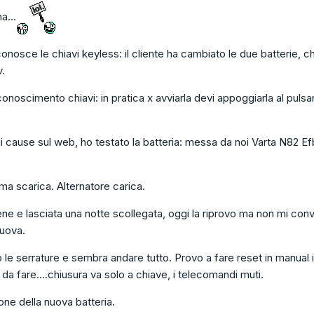
a...
iconosce le chiavi keyless: il cliente ha cambiato le due batterie, c
v.
iconoscimento chiavi: in pratica x avviarla devi appoggiarla al pulsa
i cause sul web, ho testato la batteria: messa da noi Varta N82 E
ma scarica. Alternatore carica.
ne e lasciata una notte scollegata, oggi la riprovo ma non mi con
nuova.
 le serrature e sembra andare tutto. Provo a fare reset in manual 
 da fare....chiusura va solo a chiave, i telecomandi muti.
one della nuova batteria.