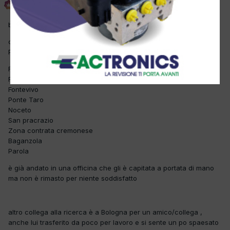
Inviato
13 Febbraio 2023
buonasera
cerco dei colleghi fidati per un mio nipote trasferito da poco a
Parma o nelle vicinanze
Fidenza
Fontanellato
Fontevivo
Ponte Taro
Noceto
San pracrazio
Zona contrata cremonese
Baganzola
Parola
è già andato in una officina che gli è capitata a portata di mano
ma non è rimasto per niente soddisfatto
altro collega alla ricerca è a Bologna per un amico/collega ,
anche lui trasferito da poco per lavoro e si sente un po spaesato