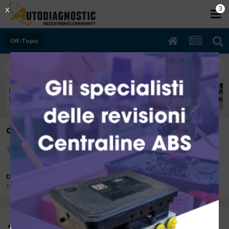
2
X
Off-Topic
collega disponibili su Parma e Bologna
Da delta
13 Febbraio 2023
in
Off-Topic
delta