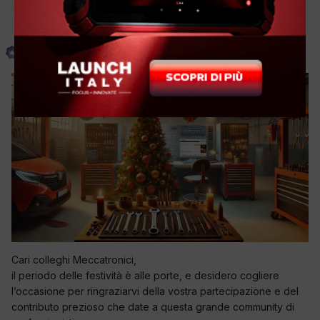
Amministratore
Phoenix
Inviato
23 Dicembre 2024
Cari colleghi Meccatronici,
il periodo delle festività è alle porte, e desidero cogliere
l’occasione per ringraziarvi della vostra partecipazione e del
contributo prezioso che date a questa grande community di