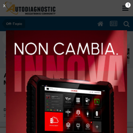
Off-Topic
Auguri di Buone Feste a tutti i colleghi
Meccatronici! 🎅
Da Phoenix
23 Dicembre 2024
in
Off-Topic