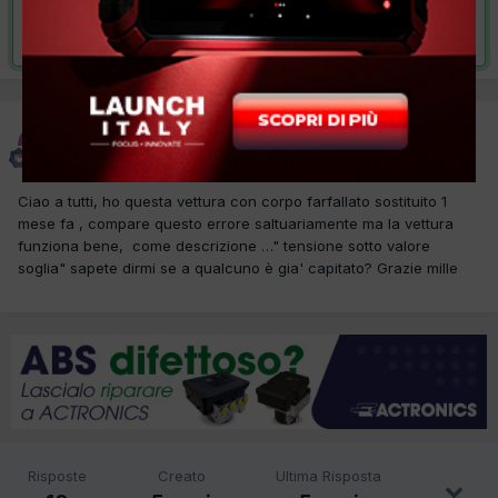
Risolta da mazzoleni,
14 Dicembre 2020
mazzoleni
Inviato
30 Novembre 2020
Ciao a tutti, ho questa vettura con corpo farfallato sostituito 1
mese fa , compare questo errore saltuariamente ma la vettura
funziona bene, come descrizione …" tensione sotto valore
soglia" sapete dirmi se a qualcuno è gia' capitato? Grazie mille
Risposte
Creato
Ultima Risposta