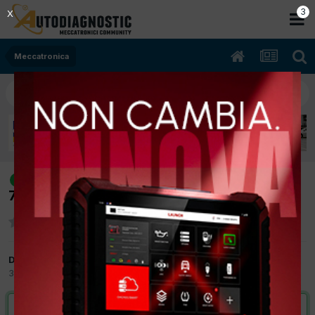
2
X
Meccatronica
[FIAT 500L 12/2012 1.4cc 843A1000
risolto
77Kw Benzina] ERRORE P1687
Da mazzoleni
30 Novembre 2020
in
Meccatronica
VAI ALLA SOLUZIONE