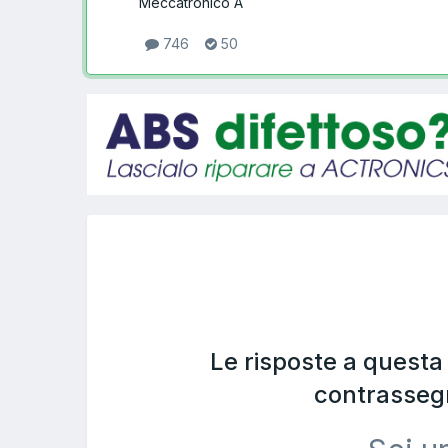
Meccatronico A
746
50
Le risposte a quest
contrasseg