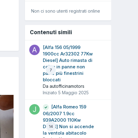
Non ci sono utenti registrati online
Contenuti simili
[Alfa 156 05/1999
1900cc Ar32302 77Kw
Diesel] Auto rimasta di
colpo in panne non
7
parte più finestrini
bloccati
Da autofficinamotors
Iniziato
5 Maggio 2025
[Alfa Romeo 159
06/2007 1.9cc
939A2000 110Kw
Diesel] Non si accende
14
la ventola abitacolo