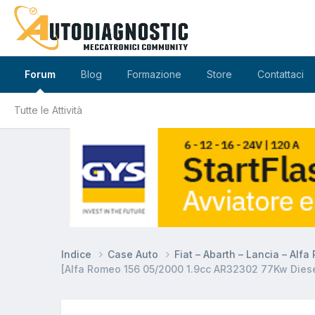
Forum
Blog
Formazione
Store
Contattaci
Tutte le Attività
Indice
Case Auto
Fiat – Abarth – Lancia – Alf
[Alfa Romeo 156 05/2000 1.9cc AR32302 77Kw Diese