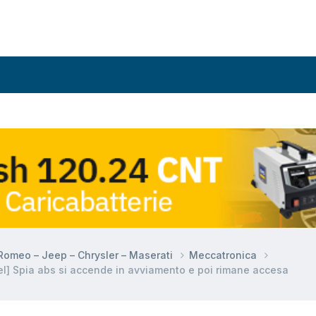
a Romeo – Jeep – Chrysler – Maserati
Meccatronica
l] Spia abs si accende in avviamento e poi rimane accesa