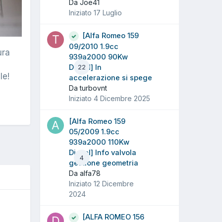
Da Joe41
Iniziato
17 Luglio
[Alfa Romeo 159
09/2010 1.9cc
ura
939a2000 90Kw
Diesel] In
22
le!
accelerazione si spege
Da turbovnt
Iniziato
4 Dicembre 2025
[Alfa Romeo 159
05/2009 1.9cc
939a2000 110Kw
Diesel] Info valvola
4
gestione geometria
Da alfa78
Iniziato
12 Dicembre
2024
O
[ALFA ROMEO 156