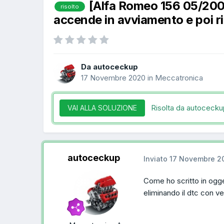
[Alfa Romeo 156 05/200
risolto
accende in avviamento e poi 
Da autoceckup
17 Novembre 2020
in
Meccatronica
Risolta da autoceck
VAI ALLA SOLUZIONE
autoceckup
Inviato
17 Novembre 2
Come ho scritto in ogge
eliminando il dtc con v