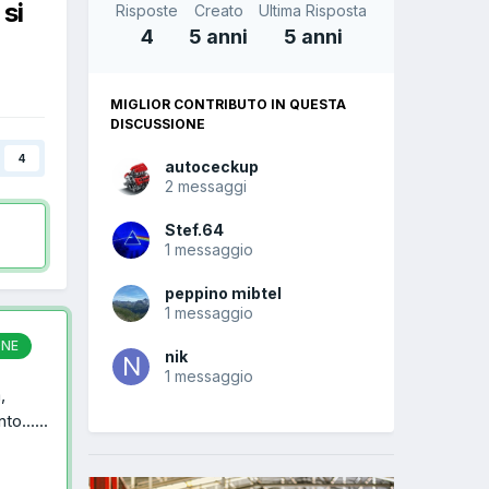
si
Risposte
Creato
Ultima Risposta
4
5 anni
5 anni
MIGLIOR CONTRIBUTO IN QUESTA
DISCUSSIONE
4
autoceckup
2 messaggi
Stef.64
1 messaggio
peppino mibtel
1 messaggio
ONE
nik
1 messaggio
,
o......