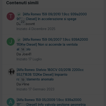
Contenuti simili
[Alfa Romeo 159 09/2010 1.9cc 939a2000
90Kw Diesel] In accelerazione si spege
22
Da turbovnt
Iniziato
4 Dicembre 2025
[Alfa Romeo 159 06/2007 1.9cc 939A2000
110Kw Diesel] Non si accende la ventola
abitacolo
14
Da Joe41
Iniziato
17 Luglio
[Alfa Romeo Stelvio 180CV 03/2018 2200cc
55271838 132Kw Diesel] Impianto
raffreddamento anomalo
19
Da Pline
Iniziato
17 Gennaio 2023
[Alfa Romeo 159 05/2009 1.9cc 939a2000
110Kw Diesel] Info valvola gestione geometria