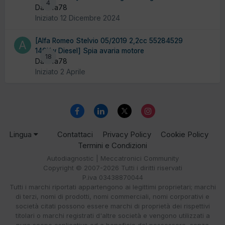
4
Da alfa78
Iniziato
12 Dicembre 2024
[Alfa Romeo Stelvio 05/2019 2,2cc 55284529
140Kw Diesel] Spia avaria motore
18
Da alfa78
Iniziato
2 Aprile
Lingua
Contattaci
Privacy Policy
Cookie Policy
Termini e Condizioni
Autodiagnostic | Meccatronici Community
Copyright © 2007-2026 Tutti i diritti riservati
P.iva 03438870044
Tutti i marchi riportati appartengono ai legittimi proprietari; marchi
di terzi, nomi di prodotti, nomi commerciali, nomi corporativi e
società citati possono essere marchi di proprietà dei rispettivi
titolari o marchi registrati d'altre società e vengono utilizzati a