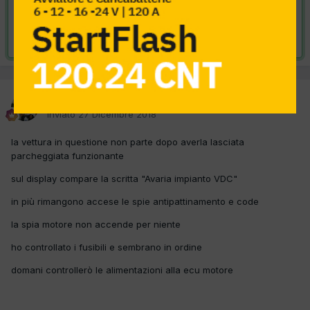
VAI ALLA SOLUZIONE
Risolta da delta,
28 Dicembre 2018
delta
Inviato
27 Dicembre 2018
la vettura in questione non parte dopo averla lasciata
parcheggiata funzionante
sul display compare la scritta "Avaria impianto VDC"
in più rimangono accese le spie antipattinamento e code
la spia motore non accende per niente
ho controllato i fusibili e sembrano in ordine
domani controllerò le alimentazioni alla ecu motore