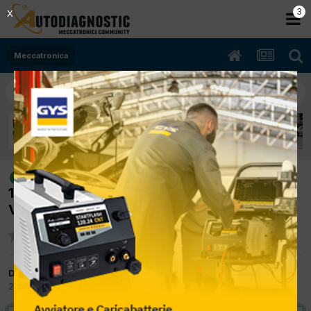
2
X
Meccatronica
[Alfa Romeo 156 02/2004 1.9cc
risolto
192A5000 103Kw Diesel] avaria impianto
VDC
Da delta
27 Dicembre 2018
in
Meccatronica