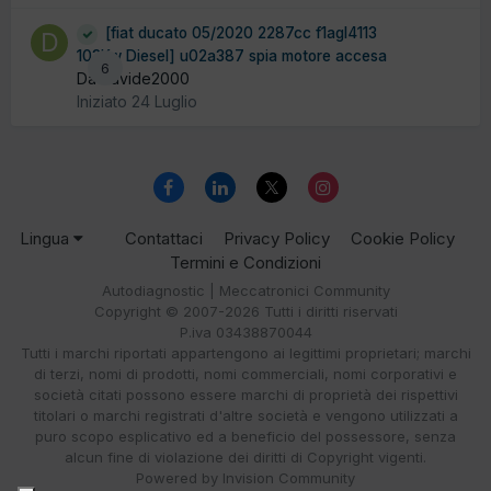
[fiat ducato 05/2020 2287cc f1agl4113
103Kw Diesel] u02a387 spia motore accesa
6
Da davide2000
Iniziato
24 Luglio
Lingua
Contattaci
Privacy Policy
Cookie Policy
Termini e Condizioni
Autodiagnostic | Meccatronici Community
Copyright © 2007-2026 Tutti i diritti riservati
P.iva 03438870044
Tutti i marchi riportati appartengono ai legittimi proprietari; marchi
di terzi, nomi di prodotti, nomi commerciali, nomi corporativi e
società citati possono essere marchi di proprietà dei rispettivi
titolari o marchi registrati d'altre società e vengono utilizzati a
puro scopo esplicativo ed a beneficio del possessore, senza
alcun fine di violazione dei diritti di Copyright vigenti.
Powered by Invision Community