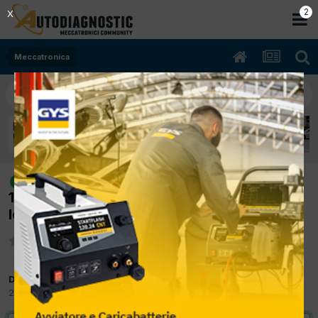
2
X
Meccatronica
[honda cr-v 05/2008 2204cc n22a2
risolto
103Kw Diesel] spia dpf accesa, presatazioni
leggermente ridotte, cod errore P109a
Da sterea88
21 Novembre 2018
in
Meccatronica