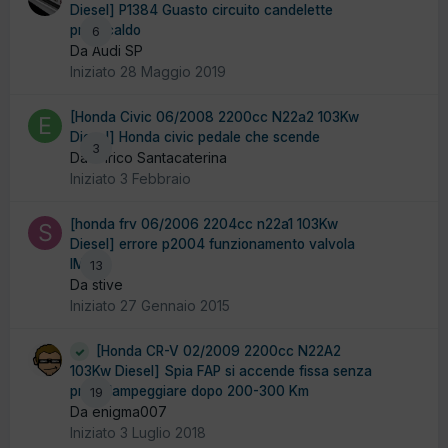
Diesel] P1384 Guasto circuito candelette
preriscaldo
6
Da Audi SP
Iniziato
28 Maggio 2019
[Honda Civic 06/2008 2200cc N22a2 103Kw
Diesel] Honda civic pedale che scende
3
Da Enrico Santacaterina
Iniziato
3 Febbraio
[honda frv 06/2006 2204cc n22a1 103Kw
Diesel] errore p2004 funzionamento valvola
IMRC
13
Da stive
Iniziato
27 Gennaio 2015
[Honda CR-V 02/2009 2200cc N22A2
103Kw Diesel] Spia FAP si accende fissa senza
prima lampeggiare dopo 200-300 Km
19
Da enigma007
Iniziato
3 Luglio 2018