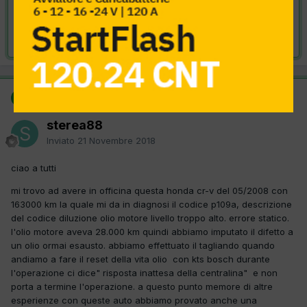
VAI ALLA SOLUZIONE
Risolta da sterea88,
21 Novembre 2018
SOLUZIONE
sterea88
Inviato
21 Novembre 2018
ciao a tutti
mi trovo ad avere in officina questa honda cr-v del 05/2008 con
163000 km la quale mi da in diagnosi il codice p109a, descrizione
del codice diluzione olio motore livello troppo alto. errore statico.
l'olio motore aveva 28.000 km quindi abbiamo imputato il difetto a
un olio ormai esausto. abbiamo effettuato il tagliando quando
andiamo a fare il reset della vita olio con kts bosch durante
l'operazione ci dice" risposta inattesa della centralina" e non
porta a termine l'operazione. a questo punto memore di altre
esperienze con queste auto abbiamo provato anche una