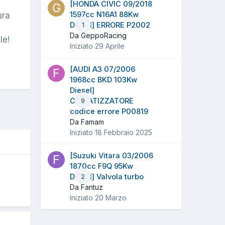
[HONDA CIVIC 09/2018
1597cc N16A1 88Kw
ura
Diesel] ERRORE P2002
1
Da GeppoRacing
le!
Iniziato
29 Aprile
[AUDI A3 07/2006
1968cc BKD 103Kw
Diesel]
CLIMATIZZATORE
9
codice errore P00819
Da Famam
Iniziato
18 Febbraio 2025
[Suzuki Vitara 03/2006
1870cc F9Q 95Kw
O
Diesel] Valvola turbo
2
Da Fantuz
Iniziato
20 Marzo