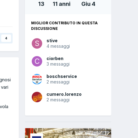
13
11 anni
Giu 4
MIGLIOR CONTRIBUTO IN QUESTA
DISCUSSIONE
4
stive
4 messaggi
ciorben
3 messaggi
boschservice
gnosi
2 messaggi
 vari
cumero.lorenzo
2 messaggi
lvola