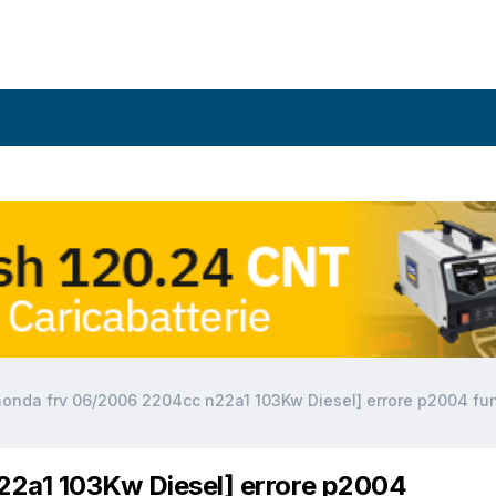
honda frv 06/2006 2204cc n22a1 103Kw Diesel] errore p2004 f
22a1 103Kw Diesel] errore p2004