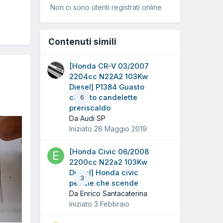
Non ci sono utenti registrati online
Contenuti simili
[Honda CR-V 03/2007
2204cc N22A2 103Kw
Diesel] P1384 Guasto
circuito candelette
6
preriscaldo
Da Audi SP
Iniziato
28 Maggio 2019
[Honda Civic 06/2008
2200cc N22a2 103Kw
Diesel] Honda civic
3
pedale che scende
Da Enrico Santacaterina
Iniziato
3 Febbraio