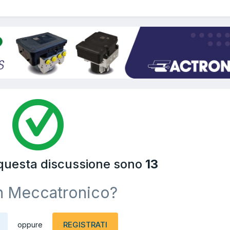
 questa discussione sono
13
n Meccatronico?
REGISTRATI
oppure