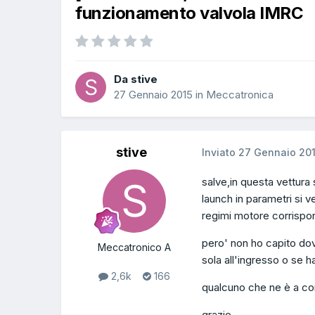
funzionamento valvola IMRC
Da stive
27 Gennaio 2015
in
Meccatronica
stive
Inviato
27 Gennaio 20
salve,in questa vettura
launch in parametri si v
regimi motore corrispon
pero' non ho capito dove
Meccatronico A
sola all'ingresso o se ha
2,6k
166
qualcuno che ne è a co
grazie