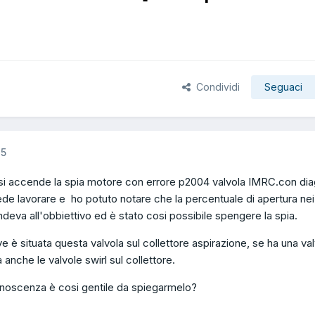
Condividi
Seguaci
15
 si accende la spia motore con errore p2004 valvola IMRC.con dia
ede lavorare e ho potuto notare che la percentuale di apertura nei
deva all'obbiettivo ed è stato cosi possibile spengere la spia.
 è situata questa valvola sul collettore aspirazione, se ha una va
 anche le valvole swirl sul collettore.
noscenza è cosi gentile da spiegarmelo?