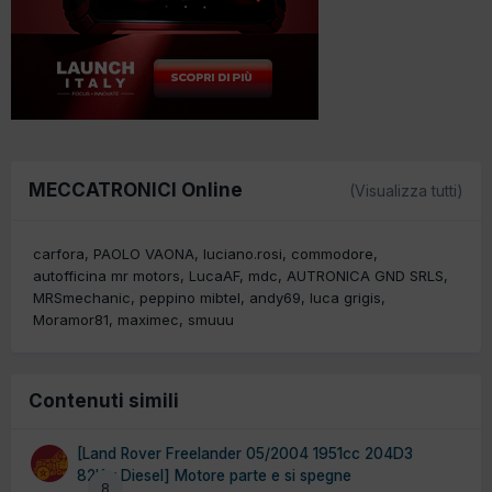
MECCATRONICI Online
(Visualizza tutti)
carfora
PAOLO VAONA
luciano.rosi
commodore
autofficina mr motors
LucaAF
mdc
AUTRONICA GND SRLS
MRSmechanic
peppino mibtel
andy69
luca grigis
Moramor81
maximec
smuuu
Contenuti simili
[Land Rover Freelander 05/2004 1951cc 204D3
82Kw Diesel] Motore parte e si spegne
8