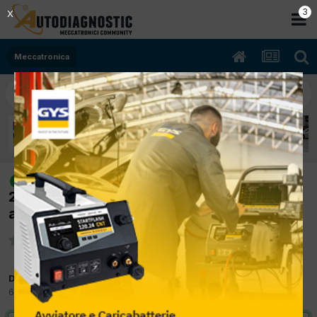
2
X
Meccatronica
[Land rover Freelander 05/2003
risolto
2.5cc 204d3 82Kw Diesel] Freelander non si
avvia errore p0190
Da giuseppe2016
6 Novembre 2017
in
Meccatronica