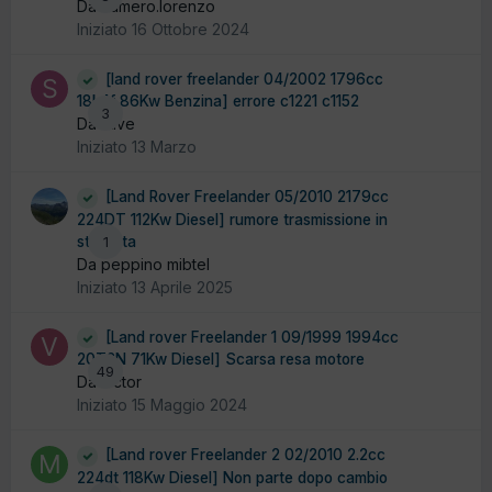
Da cumero.lorenzo
Iniziato
16 Ottobre 2024
[land rover freelander 04/2002 1796cc
18k4f 86Kw Benzina] errore c1221 c1152
3
Da stive
Iniziato
13 Marzo
[Land Rover Freelander 05/2010 2179cc
224DT 112Kw Diesel] rumore trasmissione in
sterzata
1
Da peppino mibtel
Iniziato
13 Aprile 2025
[Land rover Freelander 1 09/1999 1994cc
20T2N 71Kw Diesel] Scarsa resa motore
49
Da victor
Iniziato
15 Maggio 2024
[Land rover Freelander 2 02/2010 2.2cc
224dt 118Kw Diesel] Non parte dopo cambio