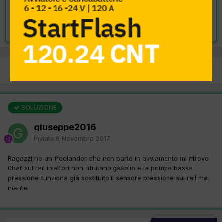
VAI ALLA SOLUZIONE
Risolta da giuseppe2016,
6 Novembre 2017
PREC
Pagina 1 di 2
AVANTI
SOLUZIONE
giuseppe2016
Inviato
6 Novembre 2017
Ragazzi ho un freelander che non parte in avviamento mi ritrovo
0bar sul rail iniettori non rifiutano gasolio e la pompa bassa
pressione funziona già sostituito il sensore pressione sul rail ma
niente