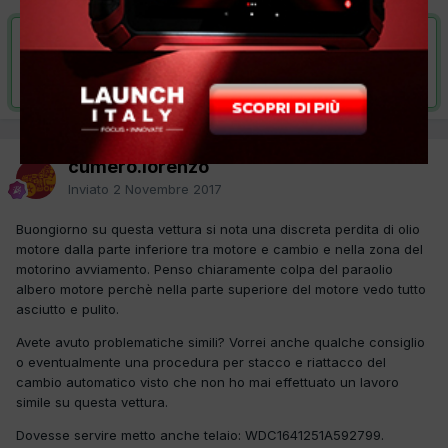
VAI ALLA SOLUZIONE
Risolta da cumero.lorenzo,
21 Novembre 2017
cumero.lorenzo
Inviato
2 Novembre 2017
Buongiorno su questa vettura si nota una discreta perdita di olio
motore dalla parte inferiore tra motore e cambio e nella zona del
motorino avviamento. Penso chiaramente colpa del paraolio
albero motore perchè nella parte superiore del motore vedo tutto
asciutto e pulito.
Avete avuto problematiche simili? Vorrei anche qualche consiglio
o eventualmente una procedura per stacco e riattacco del
cambio automatico visto che non ho mai effettuato un lavoro
simile su questa vettura.
Dovesse servire metto anche telaio: WDC1641251A592799.