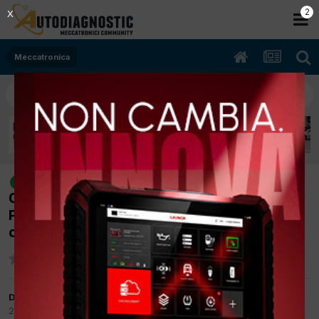
2
X
Meccatronica
[Mercedes ML 350CDI 4-mat
risolto
04/2010 2987cc 642820 170Kw Diesel]
Perdita olio motore e procedura stacco
cambio
Da cumero.lorenzo
2 Novembre 2017
in
Meccatronica