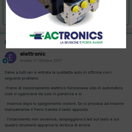
VAI ALLA SOLUZIONE
Risolta da elettronic,
17 Ottobre 2017
SOLUZIONE
elettronic
Inviato
17 Ottobre 2017
Salve a tutti ieri è entrata la suddetta auto in officina con i
seguenti problemi:
-Freno di stazionamento elettrico funzionava solo in automatico
cioè si sganciava da solo in partenza e si
inseriva dopo lo spegnimento motore. Se si provava ad inserire
manualmente il freno tramite il tasto apposito
l'inserimento non avveniva, lampeggiava il led sul tasto e sul
quadro strumenti appariva la dicitura di errore