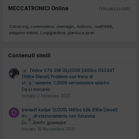
MECCATRONICI Online
(Visualizza tutti)
Cstracing
commodore
stemagin
riottisnc
matt1988
peppino mibtel
Luigigiardina
gianluca prati
Contenuti simili
[Volvo V70 SW 05/2009 2400cc D5244T
136Kw Diesel] Problemi con freno di
stazionamento: C2008 servomotore sinistro
4
Da El mecanic
Iniziato
2 Febbraio 2025
[renault kadjar 12/2015 1461cc k9k 81Kw Diesel]
freno di stazionamento non funziona
6
Da diliberto giuseppe
Iniziato
19 Novembre 2021