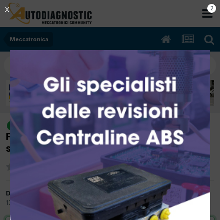
2
X
Meccatronica
[RENAULT SCENIC III 06/2009 1.9cc
risolto
F9Q 96Kw Diesel] Problema freno
stazionamento e riscaldamento sedili
Da elettronic
17 Ottobre 2017
in
Meccatronica