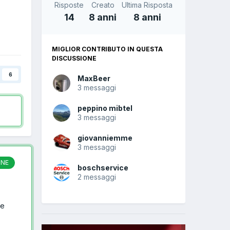
Risposte
Creato
Ultima Risposta
14
8 anni
8 anni
MIGLIOR CONTRIBUTO IN QUESTA
DISCUSSIONE
6
MaxBeer
3 messaggi
peppino mibtel
3 messaggi
giovanniemme
3 messaggi
ONE
boschservice
2 messaggi
ne