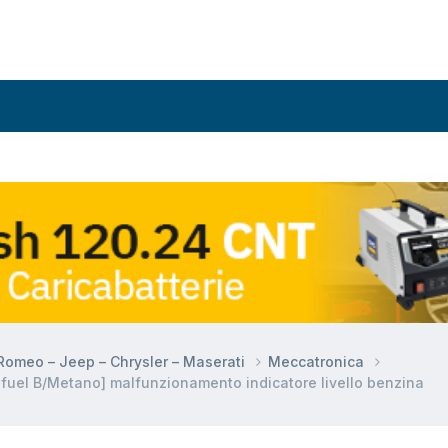
a Romeo – Jeep – Chrysler – Maserati
Meccatronica
uel B/Metano] malfunzionamento indicatore livello benzina