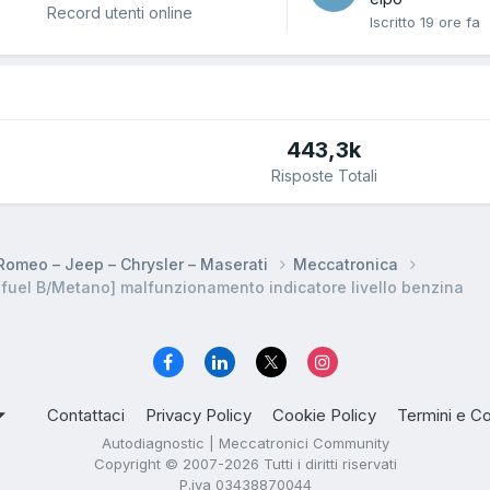
Record utenti online
Iscritto
19 ore fa
443,3k
Risposte Totali
a Romeo – Jeep – Chrysler – Maserati
Meccatronica
uel B/Metano] malfunzionamento indicatore livello benzina
Contattaci
Privacy Policy
Cookie Policy
Termini e Co
Autodiagnostic | Meccatronici Community
Copyright © 2007-2026 Tutti i diritti riservati
P.iva 03438870044