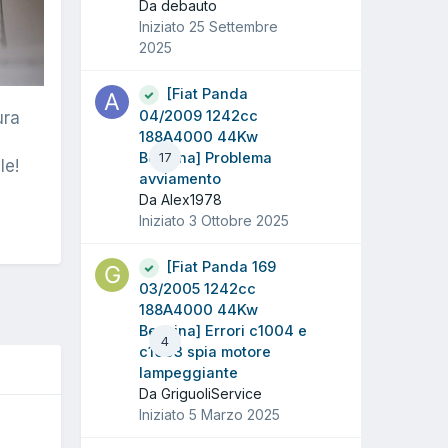
Da debauto
Iniziato
25 Settembre
2025
[Fiat Panda
04/2009 1242cc
ura
188A4000 44Kw
Benzina] Problema
17
le!
avviamento
Da Alex1978
Iniziato
3 Ottobre 2025
[Fiat Panda 169
03/2005 1242cc
188A4000 44Kw
Benzina] Errori c1004 e
4
c1003 spia motore
lampeggiante
Da GriguoliService
Iniziato
5 Marzo 2025
O