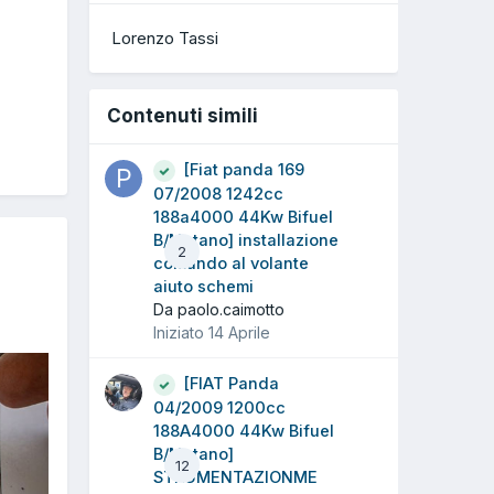
Lorenzo Tassi
Contenuti simili
[Fiat panda 169
07/2008 1242cc
188a4000 44Kw Bifuel
B/Metano] installazione
2
comando al volante
aiuto schemi
Da paolo.caimotto
Iniziato
14 Aprile
[FIAT Panda
04/2009 1200cc
188A4000 44Kw Bifuel
B/Metano]
12
STRUMENTAZIONME