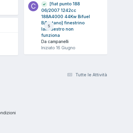
[fiat punto 188
06/2007 1242cc
188A4000 44Kw Bifuel
B/Metano] finestrino
5
lato destro non
funziona
Da campanelli
Iniziato
16 Giugno
Tutte le Attività
ndizioni