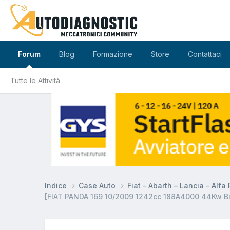
Forum
Blog
Formazione
Store
Contattaci
Tutte le Attività
Indice
Case Auto
Fiat – Abarth – Lancia – Alf
[FIAT PANDA 169 10/2009 1242cc 188A4000 44Kw Bif