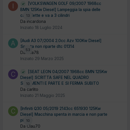
[VOLKSWAGEN GOLF 09/2007 1968cc
BMN 125Kw Diesel] Lampeggia la spia delle
candelette e va a 3 cilindri
13
Da incardona
Iniziato
18 Luglio 2024
[Audi A3 07/2004 2.0cc Azv 100Kw Diesel]
Spenta non riparte dtc 01314
53
Da alfa78
Iniziato
29 Marzo 2025
[SEAT LEON 04/2007 1968cc BMN 125Kw
Diesel] SCRITTA SAFE NEL QUADRO
STRUMENTI E PARTE E SI FERMA SUBITO
10
Da carlito
Iniziato
21 Maggio 2025
[Infiniti Q30 05/2019 2143cc 651930 125Kw
Diesel] Macchina spenta in marcia e non parte
piu
10
Da Clau70