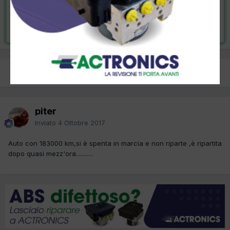
VAI ALLA SOLUZIONE
Risolta da piter,
20 Giugno 2018
PREC
Pagina 1 di 2
AVANTI
piter
Inviato
4 Ottobre 2017
Auto con 183000 km,si è spenta in marcia e non riparte ,è ripartita
dopo quasi mezz'ora...........