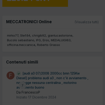
MECCATRONICI Online
(Visualizza tutti)
mirko77
Stef.64
chrigib92
gianlucastorione
Bucolo sebastiano
IFG
Eros
MEDALUIGI63
officina.meccanica
Roberto Grasso
Contenuti simili
[audi a3 07/2008 2000cc bmn 125Kw
Diesel] problema audi a3 , non c'è avviamento ,
non legge nessuna centralina , motorino
7
avviamento buono
Da FrancescoP
Iniziato
17 Dicembre 2024