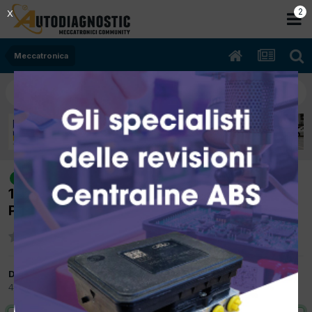
2
X
Meccatronica
[Audi A3 8P 01/2008 1968cc BMN
risolto
125Kw Diesel] Spenta in marcia,non riparte
P1040,P2146
Da piter
4 Ottobre 2017
in
Meccatronica