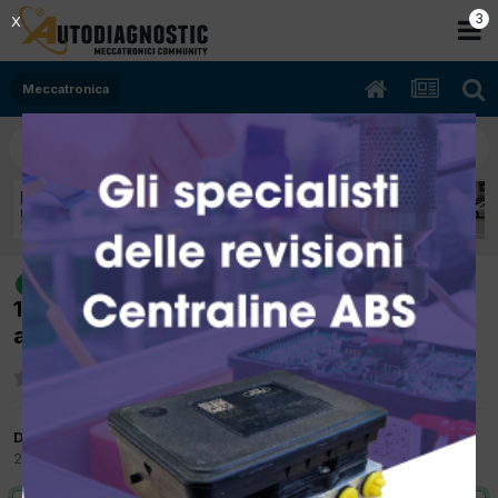
2
X
Meccatronica
[Mercedes WDB168 09/2004 1.4cc
risolto
166940 60Kw Benzina] non gira motorino di
avviamento
Da condor33
27 Settembre 2017
in
Meccatronica