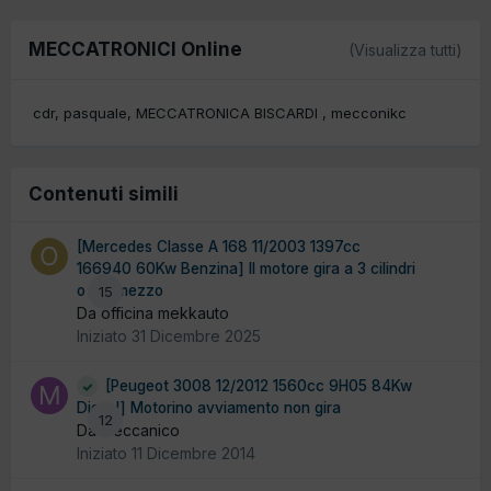
MECCATRONICI Online
(Visualizza tutti)
cdr
pasquale
MECCATRONICA BISCARDI
mecconikc
Contenuti simili
[Mercedes Classe A 168 11/2003 1397cc
166940 60Kw Benzina] Il motore gira a 3 cilindri
o 3 e mezzo
15
Da officina mekkauto
Iniziato
31 Dicembre 2025
[Peugeot 3008 12/2012 1560cc 9H05 84Kw
Diesel] Motorino avviamento non gira
12
Da meccanico
Iniziato
11 Dicembre 2014