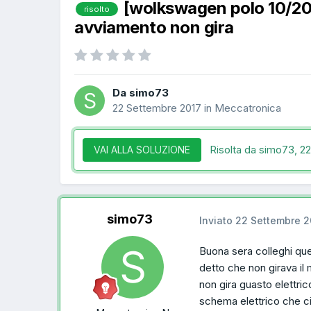
[wolkswagen polo 10/20
risolto
avviamento non gira
Da simo73
22 Settembre 2017
in
Meccatronica
Risolta da simo73,
22
VAI ALLA SOLUZIONE
simo73
Inviato
22 Settembre 2
Buona sera colleghi ques
detto che non girava i
non gira guasto elettri
schema elettrico che c