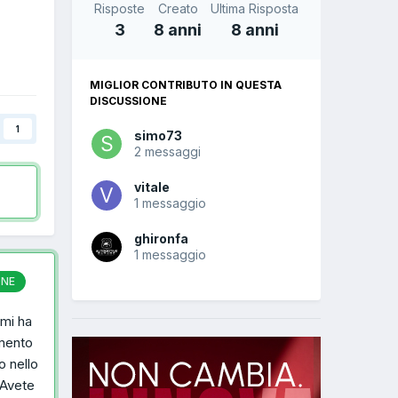
Risposte
Creato
Ultima Risposta
3
8 anni
8 anni
MIGLIOR CONTRIBUTO IN QUESTA
DISCUSSIONE
1
simo73
2 messaggi
vitale
1 messaggio
ghironfa
1 messaggio
ONE
 mi ha
amento
o nello
.Avete