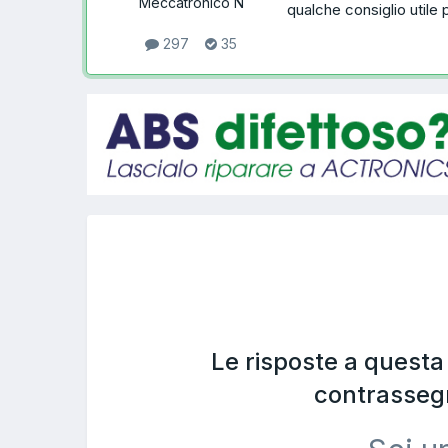
Meccatronico N
qualche consiglio utile
297
35
Le risposte a quest
contrasseg