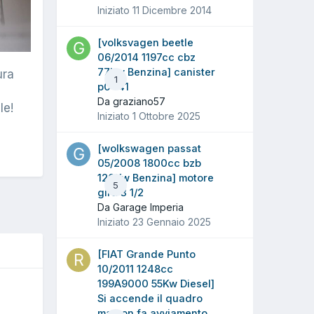
Iniziato
11 Dicembre 2014
[volksvagen beetle
06/2014 1197cc cbz
77Kw Benzina] canister
ura
1
p0441
Da graziano57
le!
Iniziato
1 Ottobre 2025
[wolkswagen passat
05/2008 1800cc bzb
120Kw Benzina] motore
5
gira 3 1/2
Da Garage Imperia
Iniziato
23 Gennaio 2025
[FIAT Grande Punto
10/2011 1248cc
199A9000 55Kw Diesel]
Si accende il quadro
ma non fa avviamento