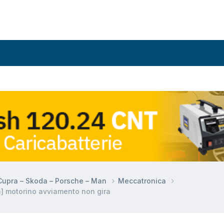
 Cupra – Skoda – Porsche – Man
Meccatronica
] motorino avviamento non gira