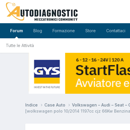
Forum
Blog
Formazione
Store
Contattaci
Tutte le Attività
Indice
Case Auto
Volkswagen – Audi – Seat –
[wolkswagen polo 10/2014 1197cc cjz 66Kw Benzina