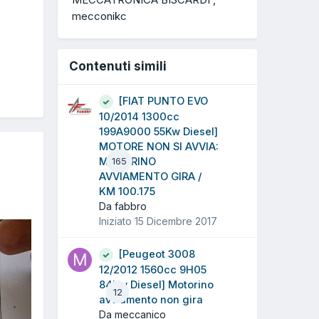
mecconikc
Contenuti simili
[FIAT PUNTO EVO
10/2014 1300cc
199A9000 55Kw Diesel]
MOTORE NON SI AVVIA:
MOTORINO
165
AVVIAMENTO GIRA /
KM 100.175
Da fabbro
Iniziato
15 Dicembre 2017
[Peugeot 3008
12/2012 1560cc 9H05
84Kw Diesel] Motorino
12
avviamento non gira
Da meccanico