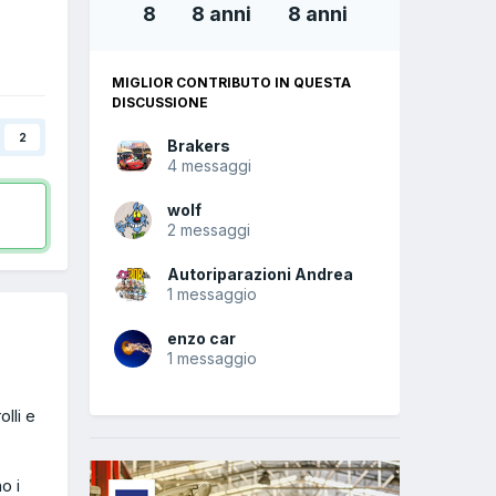
8
8 anni
8 anni
MIGLIOR CONTRIBUTO IN QUESTA
DISCUSSIONE
2
Brakers
4 messaggi
wolf
2 messaggi
Autoriparazioni Andrea
1 messaggio
enzo car
1 messaggio
lli e
o i