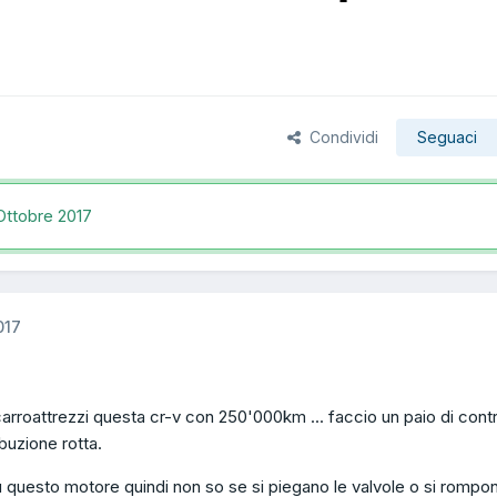
Condividi
Seguaci
Ottobre 2017
017
carroattrezzi questa cr-v con 250'000km ... faccio un paio di contro
ibuzione rotta.
 questo motore quindi non so se si piegano le valvole o si rompon