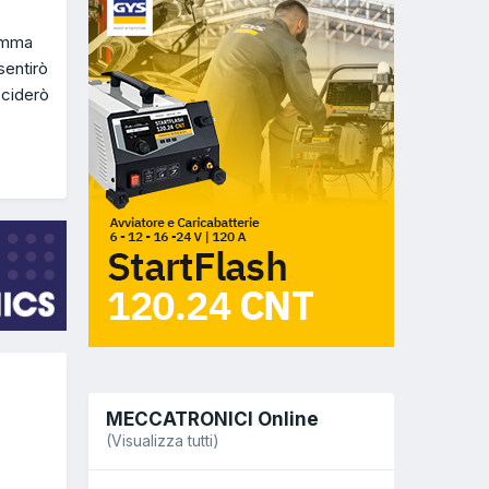
somma
sentirò
eciderò
MECCATRONICI Online
(Visualizza tutti)