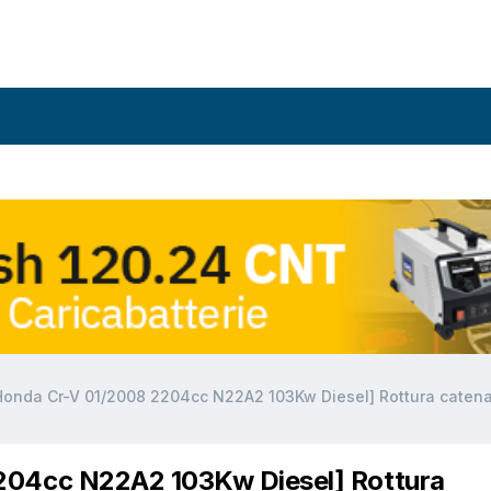
Honda Cr-V 01/2008 2204cc N22A2 103Kw Diesel] Rottura catena
204cc N22A2 103Kw Diesel] Rottura