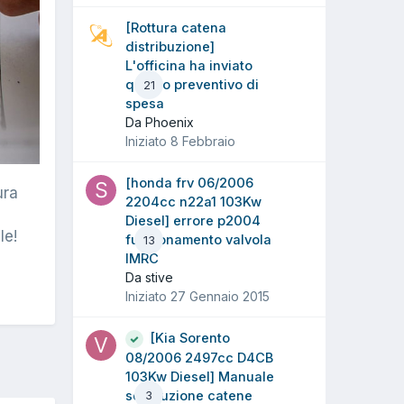
[Rottura catena
distribuzione]
L'officina ha inviato
questo preventivo di
21
spesa
Da Phoenix
Iniziato
8 Febbraio
[honda frv 06/2006
ura
2204cc n22a1 103Kw
Diesel] errore p2004
le!
funzionamento valvola
13
IMRC
Da stive
Iniziato
27 Gennaio 2015
[Kia Sorento
08/2006 2497cc D4CB
103Kw Diesel] Manuale
sostituzione catene
3