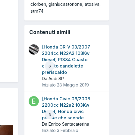
ciorben
gianlucastorione
atoslva
stm74
Contenuti simili
[Honda CR-V 03/2007
2204cc N22A2 103Kw
Diesel] P1384 Guasto
circuito candelette
6
preriscaldo
Da Audi SP
Iniziato
28 Maggio 2019
[Honda Civic 06/2008
2200cc N22a2 103Kw
Diesel] Honda civic
3
pedale che scende
Da Enrico Santacaterina
Iniziato
3 Febbraio