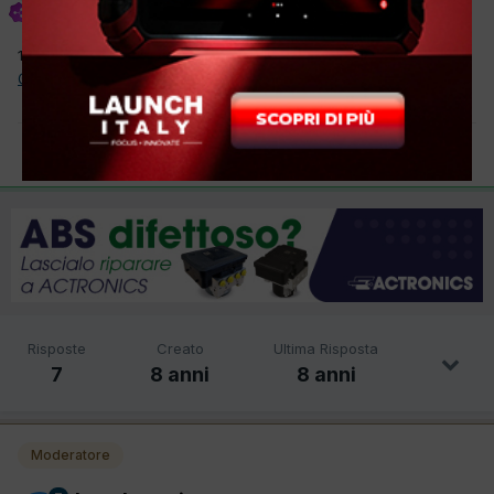
Inviato
20 Settembre 2017
10 anni di autodiagnostic e nessuno se ne ê accorto
Grazie
@PHOENIX
10
9
Risposte
Creato
Ultima Risposta
7
8 anni
8 anni
Moderatore