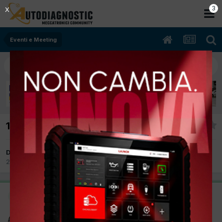
2
X
Eventi e Meeting
10 anni di Autodiagnostic
Da car elettronic
20 Settembre 2017
in
Eventi e Meeting
Questo è un messaggio popolare.
car elettronic