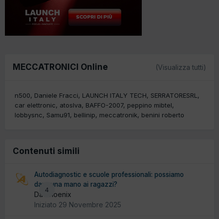
MECCATRONICI Online
(Visualizza tutti)
n500
Daniele Fracci
LAUNCH ITALY TECH
SERRATORESRL
car elettronic
atoslva
BAFFO-2007
peppino mibtel
lobbysnc
Samu91
bellinip
meccatronik
benini roberto
Contenuti simili
Autodiagnostic e scuole professionali: possiamo
dare una mano ai ragazzi?
4
Da Phoenix
Iniziato
29 Novembre 2025