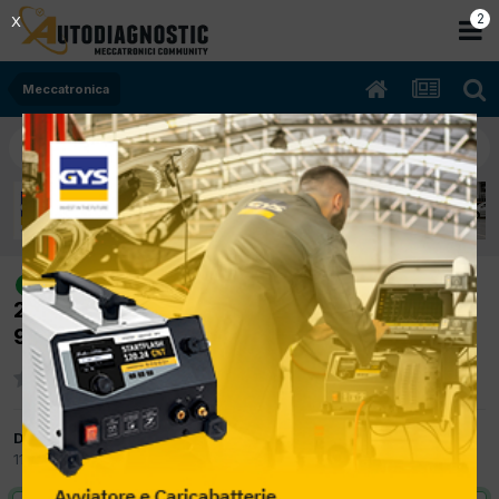
1
X
Meccatronica
[BMW SERIE 1 09/2005 1995cc
risolto
204D4 90Kw Diesel] non va xenon dx errore
9CBC
Da andy69
11 Settembre 2017
in
Meccatronica