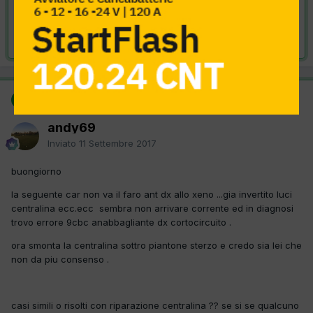
VAI ALLA SOLUZIONE
Risolta da andy69,
11 Settembre 2017
SOLUZIONE
andy69
Inviato
11 Settembre 2017
buongiorno
la seguente car non va il faro ant dx allo xeno ...gia invertito luci
centralina ecc.ecc sembra non arrivare corrente ed in diagnosi
trovo errore 9cbc anabbagliante dx cortocircuito .
ora smonta la centralina sottro piantone sterzo e credo sia lei che
non da piu consenso .
casi simili o risolti con riparazione centralina ?? se si se qualcuno