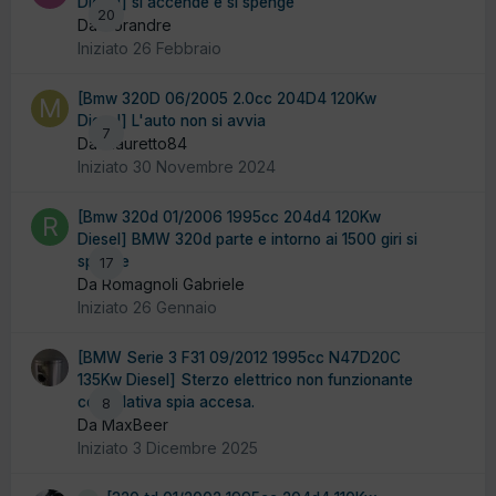
Diesel] si accende e si spenge
20
Da Gorandre
Iniziato
26 Febbraio
[Bmw 320D 06/2005 2.0cc 204D4 120Kw
Diesel] L'auto non si avvia
7
Da Mauretto84
Iniziato
30 Novembre 2024
[Bmw 320d 01/2006 1995cc 204d4 120Kw
Diesel] BMW 320d parte e intorno ai 1500 giri si
spegne
17
Da Romagnoli Gabriele
Iniziato
26 Gennaio
[BMW Serie 3 F31 09/2012 1995cc N47D20C
135Kw Diesel] Sterzo elettrico non funzionante
con relativa spia accesa.
8
Da MaxBeer
Iniziato
3 Dicembre 2025