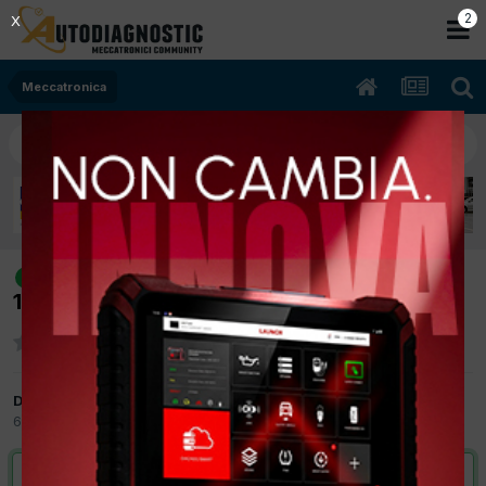
2
X
Meccatronica
[smart for two coupe 06/2011
risolto
1000cc b22 52Kw Benzina] errore p20b1
Da alexsander79
6 Settembre 2017
in
Meccatronica
VAI ALLA SOLUZIONE