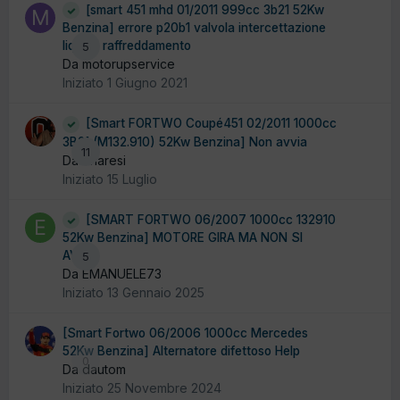
[smart 451 mhd 01/2011 999cc 3b21 52Kw
Benzina] errore p20b1 valvola intercettazione
liquido raffreddamento
5
Da motorupservice
Iniziato
1 Giugno 2021
[Smart FORTWO Coupé451 02/2011 1000cc
3B21 (M132.910) 52Kw Benzina] Non avvia
11
Da enaresi
Iniziato
15 Luglio
[SMART FORTWO 06/2007 1000cc 132910
52Kw Benzina] MOTORE GIRA MA NON SI
AVVIA
5
Da EMANUELE73
Iniziato
13 Gennaio 2025
[Smart Fortwo 06/2006 1000cc Mercedes
52Kw Benzina] Alternatore difettoso Help
0
Da dautom
Iniziato
25 Novembre 2024