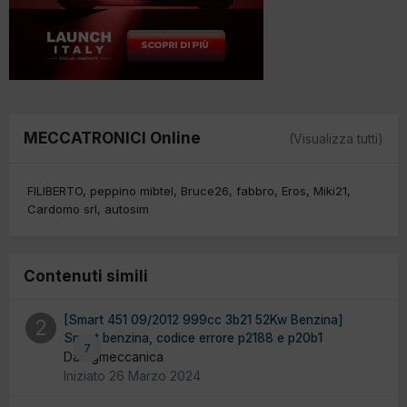
MECCATRONICI Online
(Visualizza tutti)
FILIBERTO
peppino mibtel
Bruce26
fabbro
Eros
Miki21
Cardomo srl
autosim
Contenuti simili
[Smart 451 09/2012 999cc 3b21 52Kw Benzina]
Smart benzina, codice errore p2188 e p20b1
7
Da 2gmeccanica
Iniziato
26 Marzo 2024