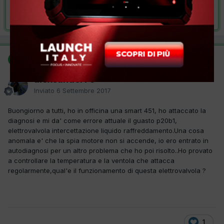
Risolta da alexsander79,
6 Settembre 2017
SOLUZIONE
alexsander79
Inviato
6 Settembre 2017
Buongiorno a tutti, ho in officina una smart 451, ho attaccato la
diagnosi e mi da' come errore attuale il guasto p20b1,
elettrovalvola intercettazione liquido raffreddamento.Una cosa
anomala e' che la spia motore non si accende, io ero entrato in
autodiagnosi per un altro problema che ho poi risolto..Ho provato
a controllare la temperatura e la ventola che attacca
regolarmente,qual'e il funzionamento di questa elettrovalvola ?
1