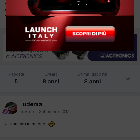
ciao amici chiedevo di qualche collega a milano pressi via
carlo marx per figlio di mio amico con problemi all'auto. grazie
sempre
:oO:
Risposte
Creato
Ultima Risposta
5
8 anni
8 anni
ludema
Inviato
5 Settembre 2017
Aiutati con la mappa