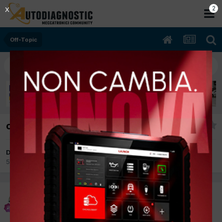
2
X
Off-Topic
collega a milano?
Da O.E,R
5 Settembre 2017
in
Off-Topic
O.E,R
Inviato
5 Settembre 2017