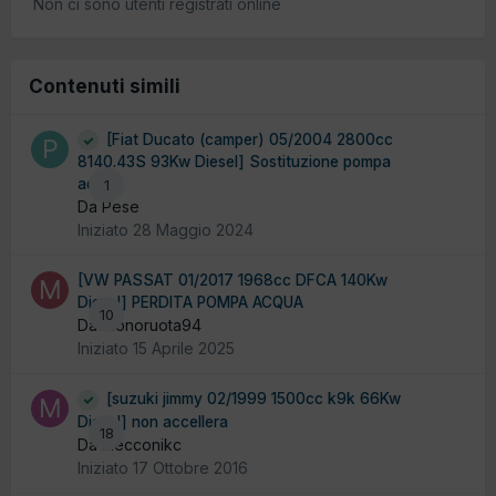
Non ci sono utenti registrati online
Contenuti simili
[Fiat Ducato (camper) 05/2004 2800cc
8140.43S 93Kw Diesel] Sostituzione pompa
acqua
1
Da Pese
Iniziato
28 Maggio 2024
[VW PASSAT 01/2017 1968cc DFCA 140Kw
Diesel] PERDITA POMPA ACQUA
10
Da Monoruota94
Iniziato
15 Aprile 2025
[suzuki jimmy 02/1999 1500cc k9k 66Kw
Diesel] non accellera
18
Da mecconikc
Iniziato
17 Ottobre 2016