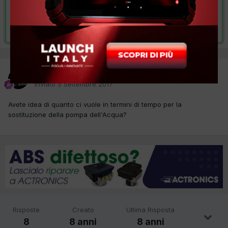
VAI ALLA SOLUZIONE
Risolta da piancastelli,
7 Settembre 2017
piancastelli
Inviato
5 Settembre 2017
Avete idea di quanto ci vuole in termini di tempo per la
sostituzione della pompa dell'Acqua?
Risposte
Creato
Ultima Risposta
8
8 anni
8 anni