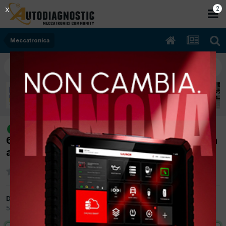
2
X
Meccatronica
[Bmw 318 tds 10/1999 1665cc 17 4T 1
risolto
66Kw Diesel] tempistica sostituzione pompa
acqua
Da piancastelli
5 Settembre 2017
in
Meccatronica