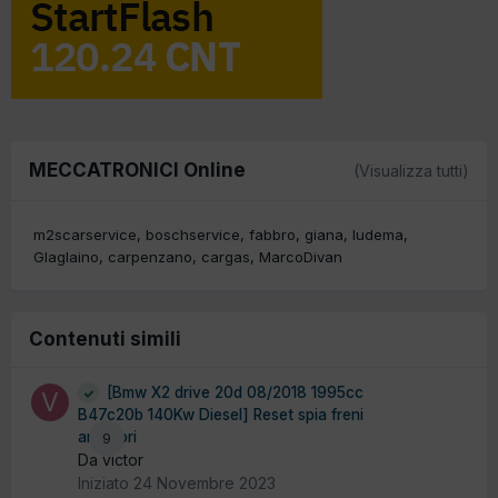
MECCATRONICI Online
(Visualizza tutti)
m2scarservice
boschservice
fabbro
giana
ludema
Glaglaino
carpenzano
cargas
MarcoDivan
Contenuti simili
[Bmw X2 drive 20d 08/2018 1995cc
B47c20b 140Kw Diesel] Reset spia freni
anteriori
9
Da victor
Iniziato
24 Novembre 2023