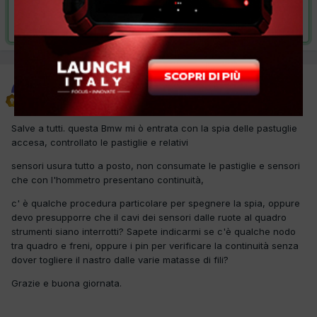
Risolta da Roby1967,
4 Settembre 2017
Roby1967
Inviato
1 Settembre 2017
Salve a tutti. questa Bmw mi ò entrata con la spia delle pastuglie
accesa, controllato le pastiglie e relativi
sensori usura tutto a posto, non consumate le pastiglie e sensori
che con l'hommetro presentano continuità,
c' è qualche procedura particolare per spegnere la spia, oppure
devo presupporre che il cavi dei sensori dalle ruote al quadro
strumenti siano interrotti? Sapete indicarmi se c'è qualche nodo
tra quadro e freni, oppure i pin per verificare la continuità senza
dover togliere il nastro dalle varie matasse di fili?
Grazie e buona giornata.