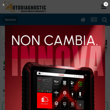
2
X
Service
[Bmw 525 Tds E34 09/1997 2500cc
risolto
25 6T 1 105Kw Diesel] Reset Spia pastiglie
Da Roby1967
1 Settembre 2017
in
Service
VAI ALLA SOLUZIONE