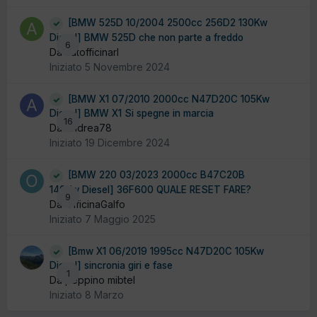
[BMW 525D 10/2004 2500cc 256D2 130Kw
Diesel] BMW 525D che non parte a freddo
6
Da autofficinarl
Iniziato
5 Novembre 2024
[BMW X1 07/2010 2000cc N47D20C 105Kw
Diesel] BMW X1 Si spegne in marcia
16
Da Andrea78
Iniziato
19 Dicembre 2024
[BMW 220 03/2023 2000cc B47C20B
140Kw Diesel] 36F600 QUALE RESET FARE?
9
Da OfficinaGalfo
Iniziato
7 Maggio 2025
[Bmw X1 06/2019 1995cc N47D20C 105Kw
Diesel] sincronia giri e fase
1
Da peppino mibtel
Iniziato
8 Marzo