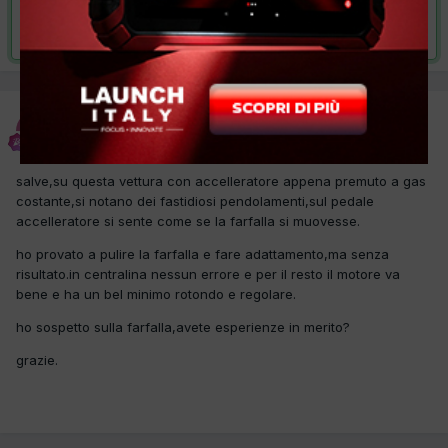
Risolta da stive,
18 Settembre 2017
stive
Inviato
31 Agosto 2017
salve,su questa vettura con accelleratore appena premuto a gas
costante,si notano dei fastidiosi pendolamenti,sul pedale
accelleratore si sente come se la farfalla si muovesse.
ho provato a pulire la farfalla e fare adattamento,ma senza
risultato.in centralina nessun errore e per il resto il motore va
bene e ha un bel minimo rotondo e regolare.
ho sospetto sulla farfalla,avete esperienze in merito?
grazie.