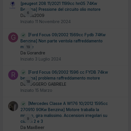
[peugeot 208 11/2021 1199cc hn05 74Kw
Benzina] Pressione del circuito olio motore
6
Da ecu2009
Iniziato
11 Novembre 2024
[Ford Focus 09/2002 1569cc Fydb 74Kw
Benzina] Non parte ventola raffreddamento
motore
19
Da Gorandre
Iniziato
3 Luglio 2024
[Ford Focus 06/2002 1596 cc FYDB 74kw
benzina] problema raffreddamento motore
18
Da ROGGERO GABRIELE
Iniziato
15 Marzo
[Mercedes Classe A W176 10/2012 1595cc
270910 90Kw Benzina] Motore traballa la
minimo, gira malissimo. Accensioni irregolari su
9
cilindri 2 e 3
Da MaxBeer