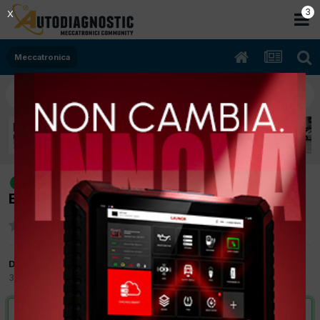
2
X
Meccatronica
[vw golf 4 11/1999 1595cc akl 74Kw
risolto
Benzina] pendolamento motore
Da stive
31 Agosto 2017
in
Meccatronica
VAI ALLA SOLUZIONE