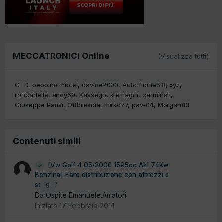
MECCATRONICI Online
(Visualizza tutti)
GTD
peppino mibtel
davide2000
Autofficina5.8
xyz
roncadelle
andy69
Kassego
stemagin
carminati
Giuseppe Parisi
Offbrescia
mirko77
pav-04
Morgan83
Contenuti simili
[Vw Golf 4 05/2000 1595cc Akl 74Kw
Benzina] Fare distribuzione con attrezzi o
senza?
9
Da Ospite Emanuele.Amatori
Iniziato
17 Febbraio 2014