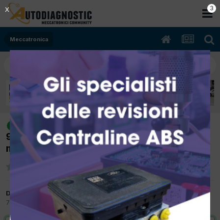
2
X
Meccatronica
[Citroen Berlingo 10/2008 1560cc
risolto
9HT 55Kw Diesel] Non viene comandato il
motorino di avviamento
Da El mecanic
7 Agosto 2017
in
Meccatronica