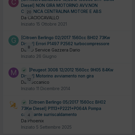
Diesel] NON GIRA MOTORINO AVV.NON
COMUNICA CENTRALINA MOTORE E ABS
20
Da CACIOCAVALLO
Iniziato
15 Ottobre 2021
[Citroen Berlingo 02/2017 1560cc BH02 73Kw
Diesel] Errori P1497 P2562 turbocompressore
8
Da GD Service Gazzera Dario
Iniziato
26 Giugno
[Peugeot 3008 12/2012 1560cc 9H05 84Kw
Diesel] Motorino avviamento non gira
12
Da meccanico
Iniziato
11 Dicembre 2014
[Citroen Berlingo 05/2017 1560cc BH02
73Kw Diesel] P1113+P2221+P064A Pompa
carburante surriscaldamento
4
Da Phoenix
Iniziato
5 Settembre 2025