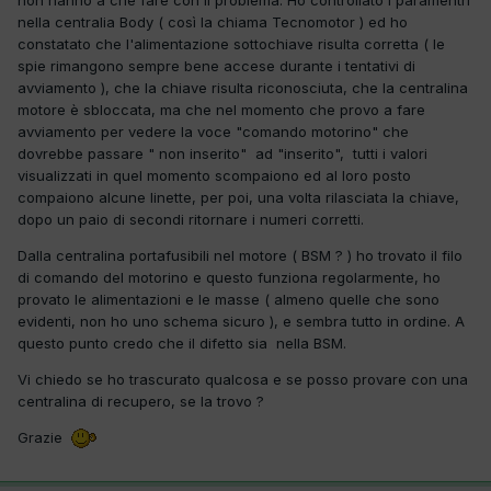
non hanno a che fare con il problema. Ho controllato i paramentri
nella centralia Body ( così la chiama Tecnomotor ) ed ho
constatato che l'alimentazione sottochiave risulta corretta ( le
spie rimangono sempre bene accese durante i tentativi di
avviamento ), che la chiave risulta riconosciuta, che la centralina
motore è sbloccata, ma che nel momento che provo a fare
avviamento per vedere la voce "comando motorino" che
dovrebbe passare " non inserito" ad "inserito", tutti i valori
visualizzati in quel momento scompaiono ed al loro posto
compaiono alcune linette, per poi, una volta rilasciata la chiave,
dopo un paio di secondi ritornare i numeri corretti.
Dalla centralina portafusibili nel motore ( BSM ? ) ho trovato il filo
di comando del motorino e questo funziona regolarmente, ho
provato le alimentazioni e le masse ( almeno quelle che sono
evidenti, non ho uno schema sicuro ), e sembra tutto in ordine. A
questo punto credo che il difetto sia nella BSM.
Vi chiedo se ho trascurato qualcosa e se posso provare con una
centralina di recupero, se la trovo ?
Grazie