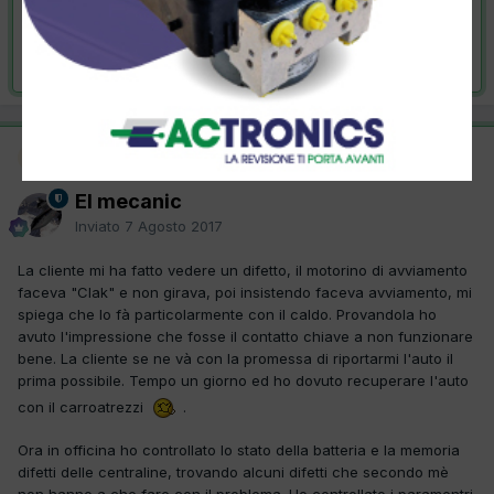
VAI ALLA SOLUZIONE
Risolta da El mecanic,
7 Agosto 2017
Moderatore
SOLUZIONE
El mecanic
Inviato
7 Agosto 2017
La cliente mi ha fatto vedere un difetto, il motorino di avviamento
faceva "Clak" e non girava, poi insistendo faceva avviamento, mi
spiega che lo fà particolarmente con il caldo. Provandola ho
avuto l'impressione che fosse il contatto chiave a non funzionare
bene. La cliente se ne và con la promessa di riportarmi l'auto il
prima possibile. Tempo un giorno ed ho dovuto recuperare l'auto
con il carroatrezzi
.
Ora in officina ho controllato lo stato della batteria e la memoria
difetti delle centraline, trovando alcuni difetti che secondo mè