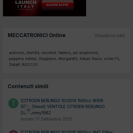
MECCATRONICI Online
(Visualizza tutti)
autronix
Stef.64
nicofed
fabbro
pit-stoptorino
peppino mibtel
Glaglaino
Morgan83
Italian Race
cicler73
ZetaP
ROCCO1
Contenuti simili
[CITROEN BERLINGO 10/2014 1560cc 9H06
55Kw Diesel] VENTOLE CITROEN BERLINGO
4
Da Tommy1982
Iniziato
17 Settembre 2025
[CITROEN BERLINGO 10/2015 1600cc 9HT 55Kw