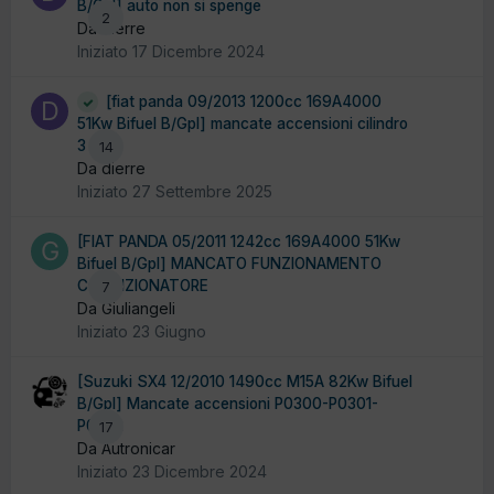
B/Gpl] auto non si spenge
2
Da dierre
Iniziato
17 Dicembre 2024
[fiat panda 09/2013 1200cc 169A4000
51Kw Bifuel B/Gpl] mancate accensioni cilindro
3
14
Da dierre
Iniziato
27 Settembre 2025
[FIAT PANDA 05/2011 1242cc 169A4000 51Kw
Bifuel B/Gpl] MANCATO FUNZIONAMENTO
CONDIZIONATORE
7
Da Giuliangeli
Iniziato
23 Giugno
[Suzuki SX4 12/2010 1490cc M15A 82Kw Bifuel
B/Gpl] Mancate accensioni P0300-P0301-
P0302
17
Da Autronicar
Iniziato
23 Dicembre 2024