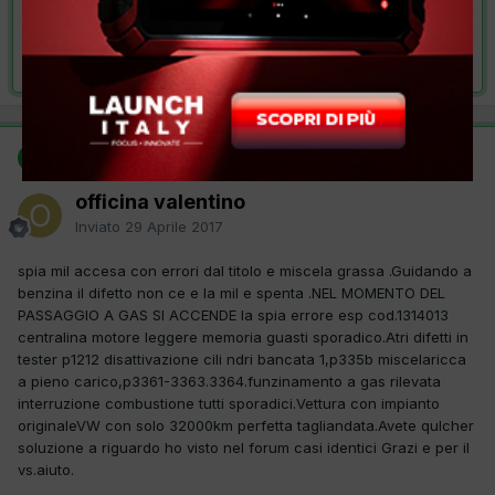
VAI ALLA SOLUZIONE
Risolta da officina valentino,
29 Aprile 2017
SOLUZIONE
officina valentino
Inviato
29 Aprile 2017
spia mil accesa con errori dal titolo e miscela grassa .Guidando a
benzina il difetto non ce e la mil e spenta .NEL MOMENTO DEL
PASSAGGIO A GAS SI ACCENDE la spia errore esp cod.1314013
centralina motore leggere memoria guasti sporadico.Atri difetti in
tester p1212 disattivazione cili ndri bancata 1,p335b miscelaricca
a pieno carico,p3361-3363.3364.funzinamento a gas rilevata
interruzione combustione tutti sporadici.Vettura con impianto
originaleVW con solo 32000km perfetta tagliandata.Avete qulcher
soluzione a riguardo ho visto nel forum casi identici Grazi e per il
vs.aiuto.