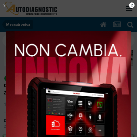
1
X
Meccatronica
[volkswagen golf 05/2011 1595cc
risolto
chga 75Kw Bifuel B/Gpl] p0172 + mancate
accensioni
Da officina valentino
29 Aprile 2017
in
Meccatronica