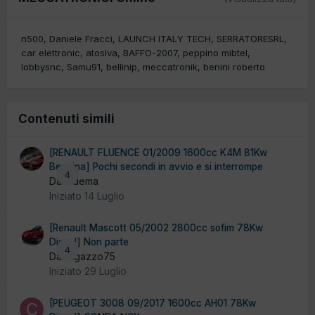
n500
Daniele Fracci
LAUNCH ITALY TECH
SERRATORESRL
car elettronic
atoslva
BAFFO-2007
peppino mibtel
lobbysnc
Samu91
bellinip
meccatronik
benini roberto
Contenuti simili
[RENAULT FLUENCE 01/2009 1600cc K4M 81Kw
Benzina] Pochi secondi in avvio e si interrompe
4
Da ludema
Iniziato
14 Luglio
[Renault Mascott 05/2002 2800cc sofim 78Kw
Diesel] Non parte
4
Da ragazzo75
Iniziato
29 Luglio
[PEUGEOT 3008 09/2017 1600cc AH01 78Kw