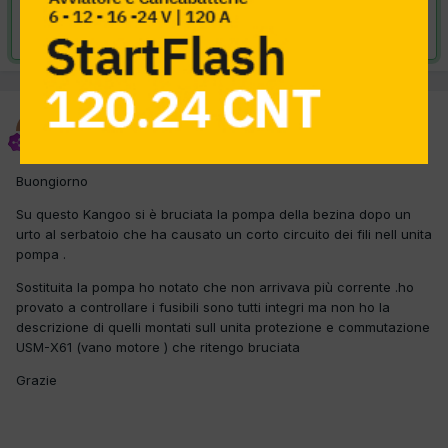
Risolta da m2scarservice,
8 Aprile 2017
m2scarservice
Inviato
8 Aprile 2017
Buongiorno
Su questo Kangoo si è bruciata la pompa della bezina dopo un
urto al serbatoio che ha causato un corto circuito dei fili nell unita
pompa .
Sostituita la pompa ho notato che non arrivava più corrente .ho
provato a controllare i fusibili sono tutti integri ma non ho la
descrizione di quelli montati sull unita protezione e commutazione
USM-X61 (vano motore ) che ritengo bruciata
Grazie