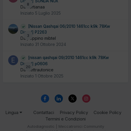
Diesel] SONDA NOX
8
Da cortianaa
Iniziato
5 Luglio 2025
[Nissan Qashqai 06/2010 1461cc k9k 78Kw
Diesel] P2263
3
Da peppino mibtel
Iniziato
31 Ottobre 2024
[nissan qashqai 09/2010 1461cc k9k 78Kw
Diesel] p0606
20
Da elettrautonice
Iniziato
1 Ottobre 2025
Lingua
Contattaci
Privacy Policy
Cookie Policy
Termini e Condizioni
Autodiagnostic | Meccatronici Community