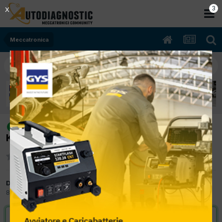
2
X
Meccatronica
[renault kangoo II 03/2010 1600cc
risolto
K4M K8 78Kw Bifuel B/Gpl] dettaglio fusibili
Da m2scarservice
8 Aprile 2017
in
Meccatronica
VAI ALLA SOLUZIONE