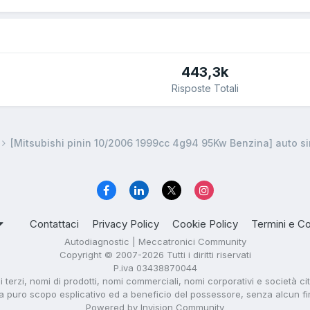
443,3k
Risposte Totali
[Mitsubishi pinin 10/2006 1999cc 4g94 95Kw Benzina] auto s
Contattaci
Privacy Policy
Cookie Policy
Termini e Co
Autodiagnostic | Meccatronici Community
Copyright © 2007-2026 Tutti i diritti riservati
P.iva 03438870044
di terzi, nomi di prodotti, nomi commerciali, nomi corporativi e società ci
i a puro scopo esplicativo ed a beneficio del possessore, senza alcun fine 
Powered by Invision Community