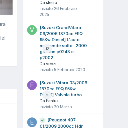
Da stelso
Iniziato
26 Febbraio
2025
ura
[Suzuki GrandVitara
09/2006 1870cc F9Q
le!
95Kw Diesel] L'auto
non rende sotto i 2000
12
giri con p0243 e
p2002
Da venzi
Iniziato
5 Febbraio 2020
[Suzuki Vitara 03/2006
1870cc F9Q 95Kw
Diesel] Valvola turbo
2
Da Fantuz
Iniziato
20 Marzo
O
[Peugeot 407
01/2009 2000cc Hdr