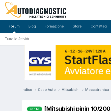
Forum
Blog
Formazione
Store
Contattaci
Tutte le Attività
Indice
Case Auto
Mitsubishi
Meccatronica
[Mitsubishi pinin 10/2
risolto