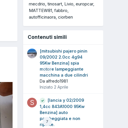
mecdrio
tinosart
Livio
europcar
MATTEW81
fabbro
autofficinaora
ciorben
Contenuti simili
[mitsubishi pajero pinin
09/2002 2.0cc 4g94
95Kw Benzina] spia
motore lampeggiante
0
macchina a due cilindri
Da alfredo1981
Iniziato
2 Aprile
[lancia y 02/2009
1,4cc 843A1000 95Kw
Benzina] auto
parcheggiata e non
7
riparte.