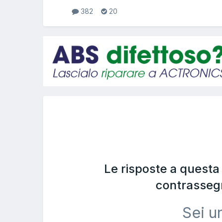
382
20
Le risposte a quest
contrasseg
Sei u