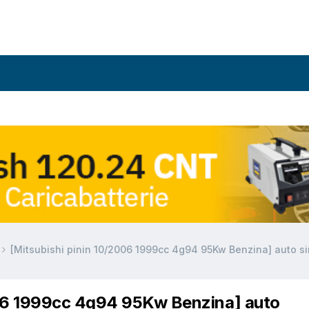
[Mitsubishi pinin 10/2006 1999cc 4g94 95Kw Benzina] auto s
006 1999cc 4g94 95Kw Benzina] auto