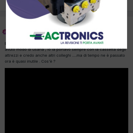
PREC
Pagina 1 di 2
AVANTI
cogiuseppe
Inviato
30 Marzo 2017
Buongiorno , un aiutino : le giovani leve difficilmente avranno
avuto modo di usarla , io la portavo sempre con la cassetta degli
attrezzi e credo anche altri colleghi .....ma di tempo ne è passato
ora è quasi inutile . Cos'è ?