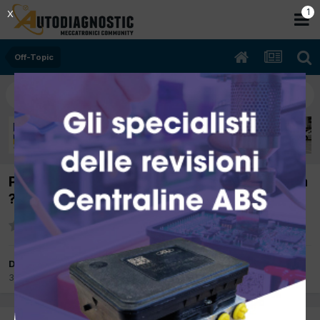
Off-Topic
Per i colleghi stagionati : Vi ricorda qualcosa
? l'avete usata ?
Da cogiuseppe
30 Marzo 2017
in
Off-Topic