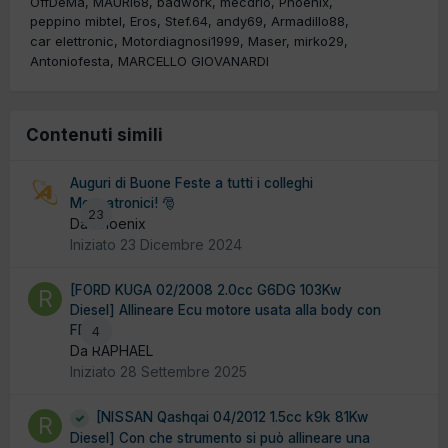
OffDeMa
MAURI68
badwork
mecdrio
Phoenix
peppino mibtel
Eros
Stef.64
andy69
Armadillo88
car elettronic
Motordiagnosi1999
Maser
mirko29
Antoniofesta
MARCELLO GIOVANARDI
Contenuti simili
Auguri di Buone Feste a tutti i colleghi
Meccatronici! 🎅
23
Da Phoenix
Iniziato
23 Dicembre 2024
[FORD KUGA 02/2008 2.0cc G6DG 103Kw
Diesel] Allineare Ecu motore usata alla body con
FDRS
4
Da RAPHAEL
Iniziato
28 Settembre 2025
[NISSAN Qashqai 04/2012 1.5cc k9k 81Kw
Diesel] Con che strumento si può allineare una