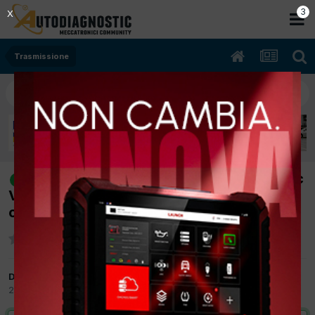
2
X
Trasmissione
[Jeep Grand Cherokee 02/2011 3.0cc
risolto
VM23D 177Kw Diesel] Controllo livello olio
cambio automatico
Da pav-04
26 Ottobre 2016
in
Trasmissione