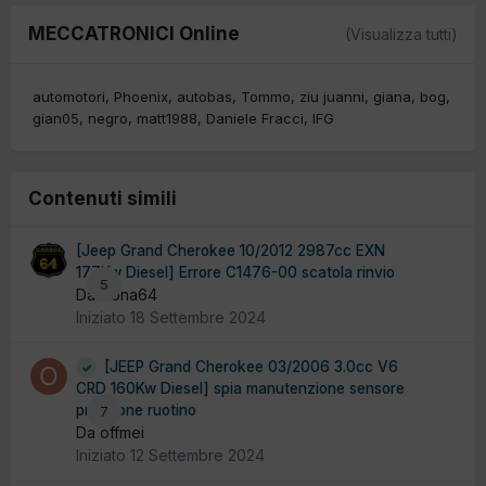
MECCATRONICI Online
(Visualizza tutti)
automotori
Phoenix
autobas
Tommo
ziu juanni
giana
bog
gian05
negro
matt1988
Daniele Fracci
IFG
Contenuti simili
[Jeep Grand Cherokee 10/2012 2987cc EXN
177Kw Diesel] Errore C1476-00 scatola rinvio
5
Da Dona64
Iniziato
18 Settembre 2024
[JEEP Grand Cherokee 03/2006 3.0cc V6
CRD 160Kw Diesel] spia manutenzione sensore
pressione ruotino
7
Da offmei
Iniziato
12 Settembre 2024