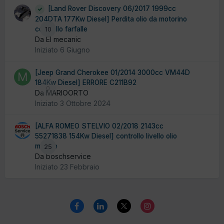
[Land Rover Discovery 06/2017 1999cc
204DTA 177Kw Diesel] Perdita olio da motorino
controllo farfalle
10
Da El mecanic
Iniziato
6 Giugno
[Jeep Grand Cherokee 01/2014 3000cc VM44D
184Kw Diesel] ERRORE C211B92
0
Da MARIOORTO
Iniziato
3 Ottobre 2024
[ALFA ROMEO STELVIO 02/2018 2143cc
55271838 154Kw Diesel] controllo livello olio
motore
25
Da boschservice
Iniziato
23 Febbraio