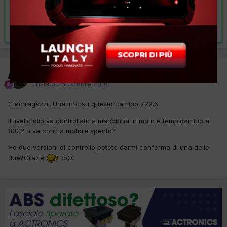
VAI ALLA SOLUZIONE
Risolta da pav-04,
27 Ottobre 2016
pav-04
Inviato
26 Ottobre 2016
Ciao ragazzi...Una info su questo cambio 722.6
Il livello olio va controllato a macchina in moto e temp.cambio a
80C° o va contr.a motore spento?
Ho due versioni di controllo,potete darmi conferma di una delle
due?Grazie
:oO: