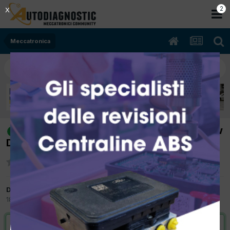
2
X
Meccatronica
[Fiat scudo 10/2006 2.0cc RHX 69Kw
risolto
Diesel] a volte non parte
Da delta
18 Ottobre 2016
in
Meccatronica
VAI ALLA SOLUZIONE