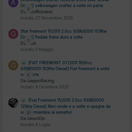
Diesel] volkswagen crafter a volte nn parte
3
Da autofficinanic
Iniziato
27 Novembre 2025
[fiat freemont 11/2011 2.0cc 939b5000 103Kw
Diesel] Pedale freno duro a volte
1
Da Gibò
Iniziato
5 Maggio
[FIAT FREEMONT 07/2011 1956cc
939B5000 103Kw Diesel] Fiat freemont a volte
non parte
5
Da GeppoRacing
Iniziato
9 Dicembre 2025
[Fiat Freemont 11/2015 2.0cc 939B5000
125Kw Diesel] Non rende e a volte si spegne da
solo fermandosi ai semafori
21
Da SimonDin
Iniziato
8 Luglio