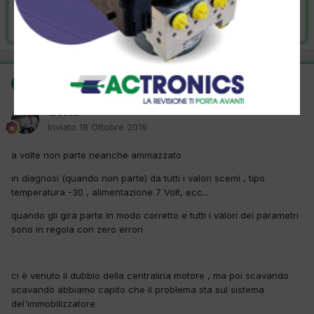
Risolta da delta,
18 Ottobre 2016
SOLUZIONE
delta
Inviato
18 Ottobre 2016
a volte non parte neanche ammazzato
in diagnosi (quando non parte) da tutti i valori scemi , tipo
temperatura -30 , alimentazione 7 Volt, ecc...
quando gli gira parte in modo corretto e tutti i valori dei parametri
sono in regola con zero errori
ci è venuto il dubbio della centralina motore , ma poi scavando
scavando abbiamo capito che il problema sta sul sistema
del'immobilizzatore