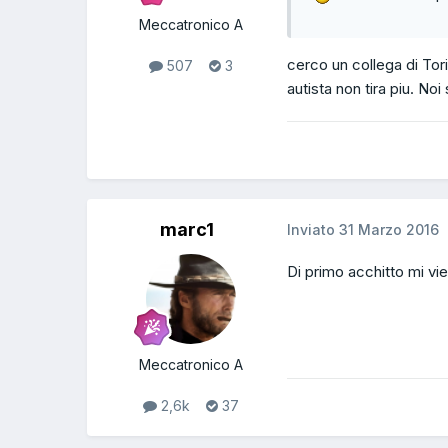
Meccatronico A
cerco un collega di Tor
507
3
autista non tira piu. No
marc1
Inviato
31 Marzo 2016
Di primo acchitto mi vi
Meccatronico A
2,6k
37