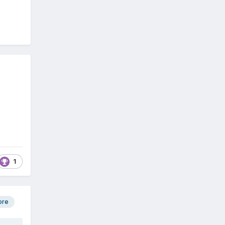
1
ore