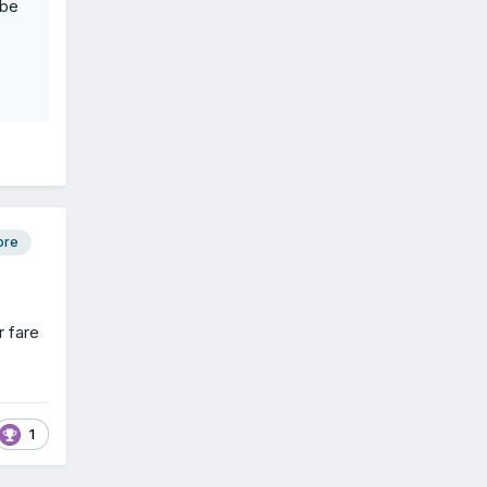
bbe
ore
r fare
1