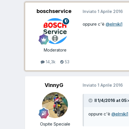
boschservice
Inviato
1 Aprile 2016
oppure c'è
@elmiki1
Moderatore
14,3k
53
VinnyG
Inviato
1 Aprile 2016
Il 1/4/2016 at 05
oppure c'è
@elmiki1
Ospite Speciale