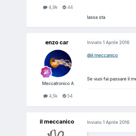
4,9k
44
lassa sta
enzo car
Inviato
1 Aprile 2016
@il meccanico
Se vuoi fai passare il m
Meccatronico A
4,5k
54
il meccanico
Inviato
1 Aprile 2016