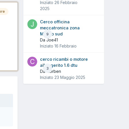
Iniziato
26 Febbraio
2025
ore
Cerco officina
meccatronica zona
Milano sud
9
Da Joe41
Iniziato
16 Febbraio
cerco ricambi o motore
alleggerito 1.6 dtu
3
Da ciorben
Iniziato
23 Maggio 2025