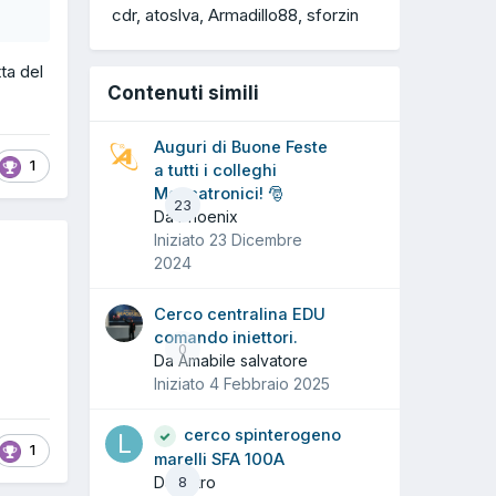
cdr
atoslva
Armadillo88
sforzin
ta del
Contenuti simili
Auguri di Buone Feste
1
a tutti i colleghi
Meccatronici! 🎅
23
Da Phoenix
Iniziato
23 Dicembre
2024
Cerco centralina EDU
comando iniettori.
0
Da Amabile salvatore
Iniziato
4 Febbraio 2025
cerco spinterogeno
1
marelli SFA 100A
Da liistro
8