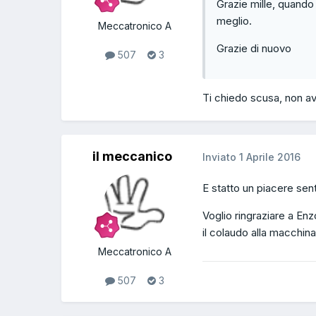
Grazie mille, quando
meglio.
Meccatronico A
Grazie di nuovo
507
3
Ti chiedo scusa, non av
il meccanico
Inviato
1 Aprile 2016
E statto un piacere sent
Voglio ringraziare a Enz
il colaudo alla macchina
Meccatronico A
507
3