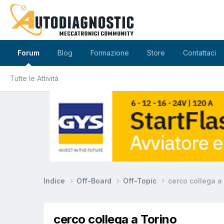
Forum
Blog
Formazione
Store
Contattaci
Tutte le Attività
Indice
Off-Board
Off-Topic
cerco collega a
cerco collega a Torino