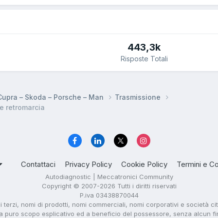
443,3k
Risposte Totali
 Cupra – Skoda – Porsche – Man
Trasmissione
e retromarcia
Contattaci
Privacy Policy
Cookie Policy
Termini e Co
Autodiagnostic | Meccatronici Community
Copyright © 2007-2026 Tutti i diritti riservati
P.iva 03438870044
di terzi, nomi di prodotti, nomi commerciali, nomi corporativi e società ci
i a puro scopo esplicativo ed a beneficio del possessore, senza alcun fine 