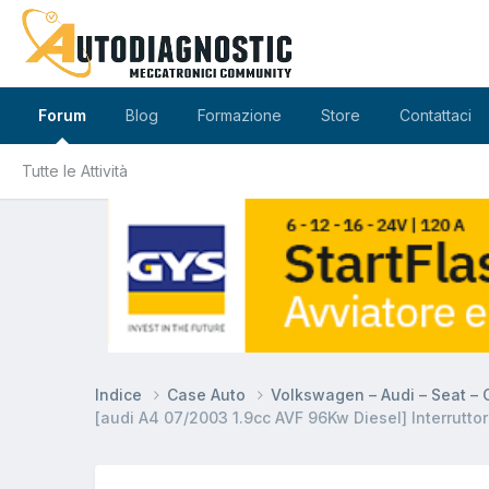
Forum
Blog
Formazione
Store
Contattaci
Tutte le Attività
Indice
Case Auto
Volkswagen – Audi – Seat –
[audi A4 07/2003 1.9cc AVF 96Kw Diesel] Interruttor