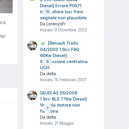
Diesel] Errore P0571
Interruttore luci freni
15
segnale non plausibile
ura
Da LorenzoFr
Iniziato
9 Dicembre 2022
le!
[Renault Trafic
04/2003 1.9cc F9Q
60Kw Diesel]
Sostituzione centralina
6
UCH
Da delta
Iniziato
16 Febbraio 2017
[AUDI A3 05/2009
1.9cc BLS 77Kw Diesel]
Ventola motore non
7
funziona
O
Da delta
Iniziato
21 Maggio