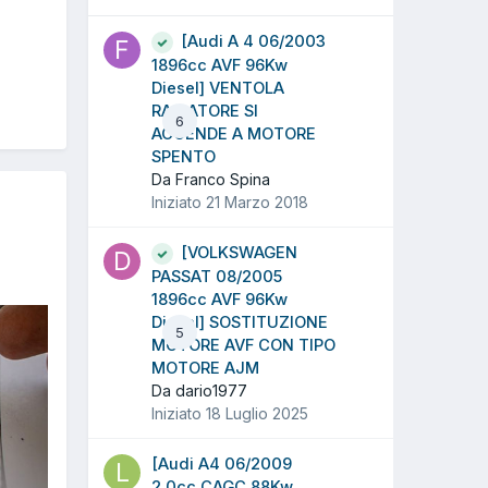
[Audi A 4 06/2003
1896cc AVF 96Kw
Diesel] VENTOLA
RADIATORE SI
6
ACCENDE A MOTORE
SPENTO
Da Franco Spina
Iniziato
21 Marzo 2018
[VOLKSWAGEN
PASSAT 08/2005
1896cc AVF 96Kw
Diesel] SOSTITUZIONE
5
MOTORE AVF CON TIPO
MOTORE AJM
Da dario1977
Iniziato
18 Luglio 2025
[Audi A4 06/2009
2.0cc CAGC 88Kw