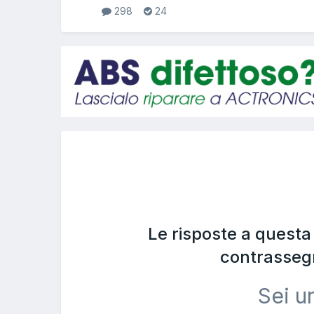
298
24
Le risposte a quest
contrasseg
Sei u