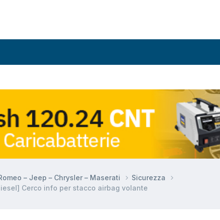
a Romeo – Jeep – Chrysler – Maserati
Sicurezza
sel] Cerco info per stacco airbag volante