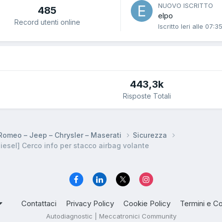
NUOVO ISCRITTO
485
elpo
Record utenti online
Iscritto
Ieri alle 07:3
443,3k
Risposte Totali
a Romeo – Jeep – Chrysler – Maserati
Sicurezza
sel] Cerco info per stacco airbag volante
Contattaci
Privacy Policy
Cookie Policy
Termini e Co
Autodiagnostic | Meccatronici Community