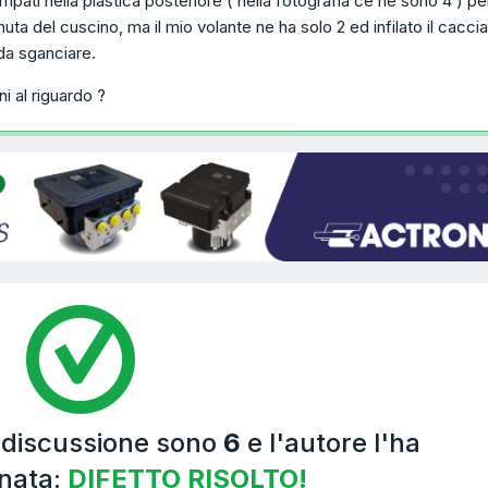
mpati nella plastica posteriore ( nella fotografia ce ne sono 4 ) pe
nuta del cuscino, ma il mio volante ne ha solo 2 ed infilato il caccia
 da sganciare.
i al riguardo ?
a discussione sono
6
e l'autore l'ha
nata:
DIFETTO RISOLTO!