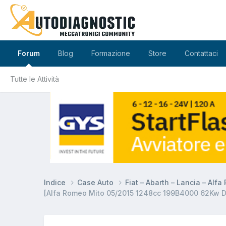
Forum
Blog
Formazione
Store
Contattaci
Tutte le Attività
Indice
Case Auto
Fiat – Abarth – Lancia – Alf
[Alfa Romeo Mito 05/2015 1248cc 199B4000 62Kw Die