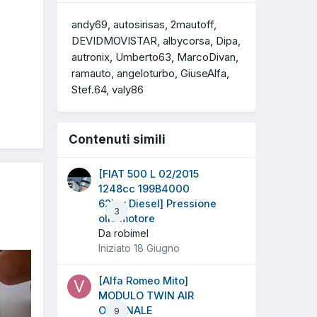
andy69
autosirisas
2mautoff
DEVIDMOVISTAR
albycorsa
Dipa
autronix
Umberto63
MarcoDivan
ramauto
angeloturbo
GiuseAlfa
Stef.64
valy86
Contenuti simili
[FIAT 500 L 02/2015
1248cc 199B4000
62Kw Diesel] Pressione
3
olio motore
Da robimel
Iniziato
18 Giugno
[Alfa Romeo Mito]
MODULO TWIN AIR
ORIGINALE
9