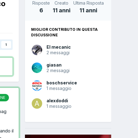
co
Risposte
Creato
Ultima Risposta
6
11 anni
11 anni
MIGLIOR CONTRIBUTO IN QUESTA
DISCUSSIONE
1
El mecanic
2 messaggi
giasan
2 messaggi
boschservice
1 messaggio
ONE
alexdoddi
1 messaggio
rbag
ando il