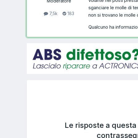
volante nei posti presta
Moderatore
sganciare le molle di te
7,5k
183
non si trovano le molle
Qualcuno ha informazion
Le risposte a quest
contrasseg