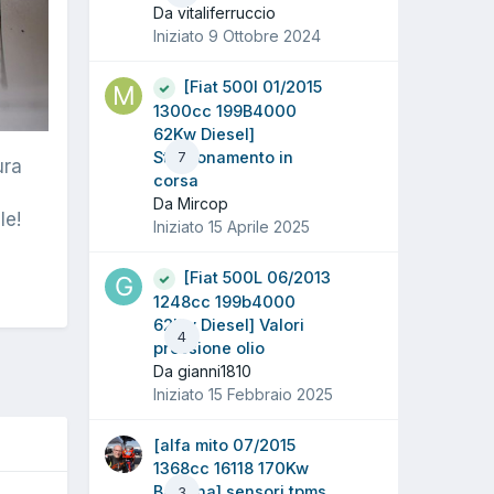
Da vitaliferruccio
Iniziato
9 Ottobre 2024
[Fiat 500l 01/2015
1300cc 199B4000
62Kw Diesel]
Strattonamento in
7
ura
corsa
Da Mircop
le!
Iniziato
15 Aprile 2025
[Fiat 500L 06/2013
1248cc 199b4000
62Kw Diesel] Valori
4
pressione olio
Da gianni1810
Iniziato
15 Febbraio 2025
[alfa mito 07/2015
1368cc 16118 170Kw
Benzina] sensori tpms
3